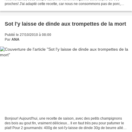
proches! J'ai adapté cette recette, car nous ne consommons pas de porc,
grâce à mon partenaire Cometeshop qui m'avait...
Sot l'y laisse de dinde aux trompettes de la mort
Publié le 27/10/2010 à 08:00
Par
ANA
Bonjour! Aujourd'hui, une recette de saison, avec des petits champignons
des bois au gout fin, vraiment délicieux... Il en faut très peu pour pafumer le
plat! Pour 2 gourmands: 400g de sot-l'y-laisse de dinde 30g de beurre allégé