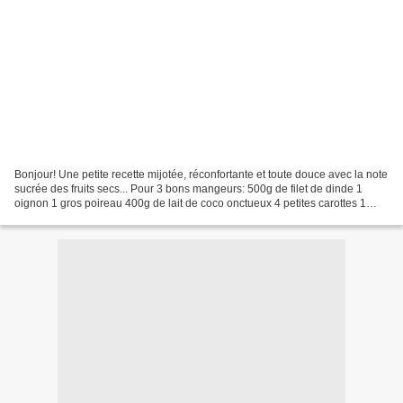
Bonjour! Une petite recette mijotée, réconfortante et toute douce avec la note
sucrée des fruits secs... Pour 3 bons mangeurs: 500g de filet de dinde 1
oignon 1 gros poireau 400g de lait de coco onctueux 4 petites carottes 1
poignée de coriandre fraîche...