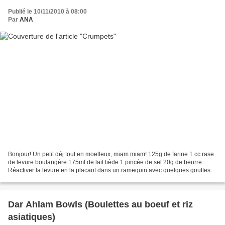
Publié le 10/11/2010 à 08:00
Par
ANA
Bonjour! Un petit déj tout en moelleux, miam miam! 125g de farine 1 cc rase
de levure boulangère 175ml de lait tiède 1 pincée de sel 20g de beurre
Réactiver la levure en la placant dans un ramequin avec quelques gouttes
prélevée sur le lait tiède. Laisser...
Dar Ahlam Bowls (Boulettes au boeuf et riz
asiatiques)