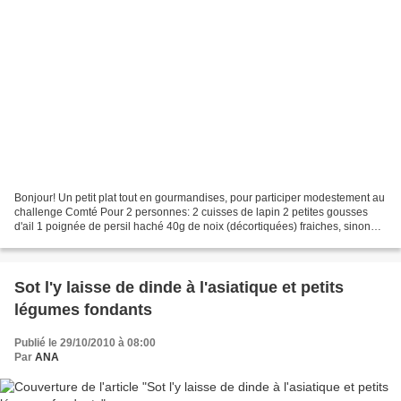
Bonjour! Un petit plat tout en gourmandises, pour participer modestement au
challenge Comté Pour 2 personnes: 2 cuisses de lapin 2 petites gousses
d'ail 1 poignée de persil haché 40g de noix (décortiquées) fraiches, sinon
leur gout sera trop fort 40g...
Sot l'y laisse de dinde à l'asiatique et petits
légumes fondants
Publié le 29/10/2010 à 08:00
Par
ANA