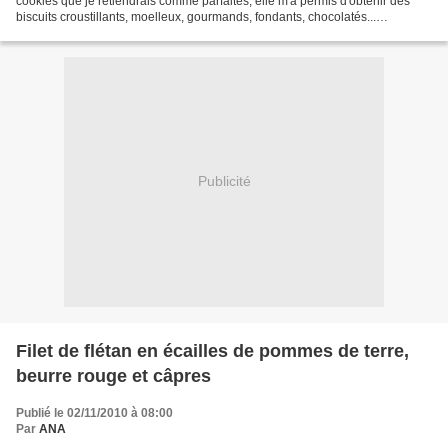
cookies que je retiendrais comme parfaites; elle m'a permis d'obtenir des
biscuits croustillants, moelleux, gourmands, fondants, chocolatés...
Miamesques quoi! Pour 12 petits cookies...
Publicité
Filet de flétan en écailles de pommes de terre,
beurre rouge et câpres
Publié le 02/11/2010 à 08:00
Par
ANA