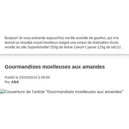
Bonjour! Je vous présente aujourd'hui ma tite assiette de gaufres, qui m'a
donné un résultat croust moelleux malgré une erreur de réalisation d'une
recette du site Supertoinette! 150g de farine 1oeuf+1 jaune 125g de lait (1/4
de l, soit 250 dans la recette...
Gourmandises moelleuses aux amandes
Publié le 23/10/2010 à 08:00
Par
ANA