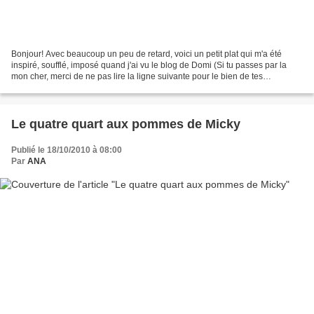
Bonjour! Avec beaucoup un peu de retard, voici un petit plat qui m'a été
inspiré, soufflé, imposé quand j'ai vu le blog de Domi (Si tu passes par la
mon cher, merci de ne pas lire la ligne suivante pour le bien de tes
chevilles.) C'est un artiste incomparable,...
Le quatre quart aux pommes de Micky
Publié le 18/10/2010 à 08:00
Par
ANA