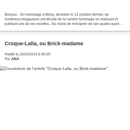
Bonjour... En hommage à Micky, décédée le 12 octobre dernier, de
nombreux bloggueurs ont décidé de lui rendre hommage en réalisant et
publiant une de ses recettes. J'ai choisi de m'inspirer de son quatre quart
tout simple, auquel elle avait rajouté quelques...
Croque-Lalla, ou Brick-madame
Publié le 20/10/2010 à 08:00
Par
ANA