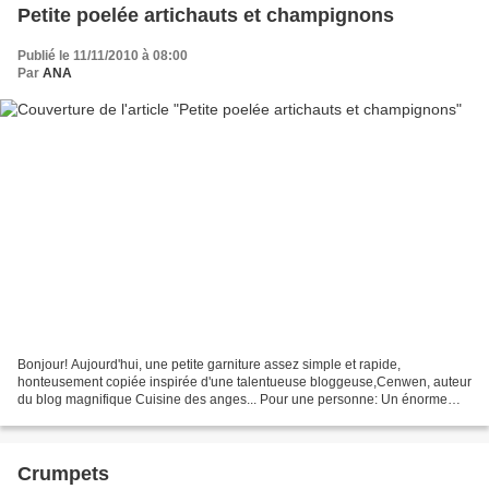
Petite poelée artichauts et champignons
Publié le 11/11/2010 à 08:00
Par
ANA
Bonjour! Aujourd'hui, une petite garniture assez simple et rapide,
honteusement copiée inspirée d'une talentueuse bloggeuse,Cenwen, auteur
du blog magnifique Cuisine des anges... Pour une personne: Un énorme
champignon de Paris type à farcir 100g de minis...
Crumpets