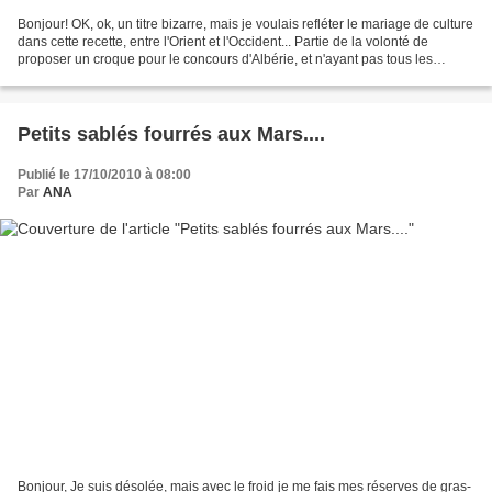
Bonjour! OK, ok, un titre bizarre, mais je voulais refléter le mariage de culture
dans cette recette, entre l'Orient et l'Occident... Partie de la volonté de
proposer un croque pour le concours d'Albérie, et n'ayant pas tous les
ingrédients, j'ai improvisé...
Petits sablés fourrés aux Mars....
Publié le 17/10/2010 à 08:00
Par
ANA
Bonjour, Je suis désolée, mais avec le froid je me fais mes réserves de gras-