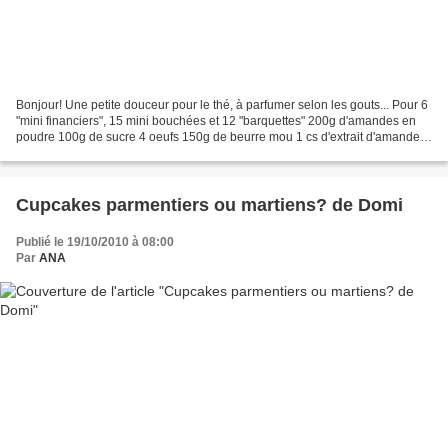
Bonjour! Une petite douceur pour le thé, à parfumer selon les gouts... Pour 6
"mini financiers", 15 mini bouchées et 12 "barquettes" 200g d'amandes en
poudre 100g de sucre 4 oeufs 150g de beurre mou 1 cs d'extrait d'amandes
amères 15 amandes entières...
Cupcakes parmentiers ou martiens? de Domi
Publié le 19/10/2010 à 08:00
Par
ANA