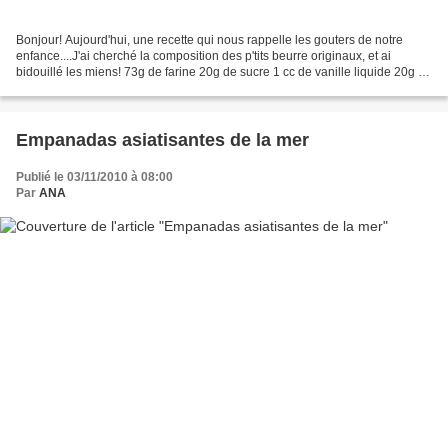
Bonjour! Aujourd'hui, une recette qui nous rappelle les gouters de notre
enfance....J'ai cherché la composition des p'tits beurre originaux, et ai
bidouillé les miens! 73g de farine 20g de sucre 1 cc de vanille liquide 20g de
beurre mou 13g de lait en...
Empanadas asiatisantes de la mer
Publié le 03/11/2010 à 08:00
Par
ANA