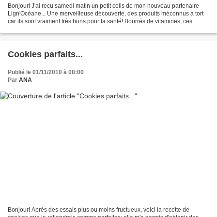
Bonjour! J'ai recu samedi matin un petit colis de mon nouveau partenaire
Lign'Océane... Une merveilleuse découverte, des produits méconnus à tort
car ils sont vraiment très bons pour la santé! Bourrés de vitamines, ces
algues et trésors des mers apportent...
Cookies parfaits...
Publié le 01/11/2010 à 08:00
Par
ANA
Bonjour! Après des essais plus ou moins fructueux, voici la recette de