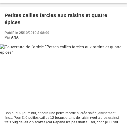
1 oignon 1 échalotte...
Petites cailles farcies aux raisins et quatre
épices
Publié le 25/10/2010 à 08:00
Par
ANA
Bonjour! Aujourd'hui, encore une petite recette sucrée salée, divinement
fine... Pour 3: 6 petites cailles 12 beaux grains de raisin (vert à gros grains)
frais 50g de lait 2 biscottes (car Papana n'a pas droit au sel, donc je lui fait
son p'tit plat sans...