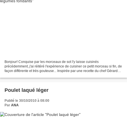
Bonjour! Conquise par les morceaux de sot l'y laisse cuisinés
précédemment, j'ai réitéré l'expérience de cuisiner ce petit morceau si fin, de
façon différente et très gouteuse... Inspirée par une recette du chef Gérard
Rabaey dont le blog est une merveille,...
Poulet laqué léger
Publié le 30/10/2010 à 08:00
Par
ANA