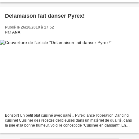
Delamaison fait danser Pyrex!
Publié le 26/10/2010 à 17:52
Par
ANA
Bonsoir! Un petit plat cuisiné avec gaité... Pyrex lance l'opération Dancing
cuisine! Cuisiner des recettes délicieuses dans un matériel de qualité, dans
la joie et la bonne humeur, voici le concept de "Cuisiner en dansant". En
partenariat avec le site...