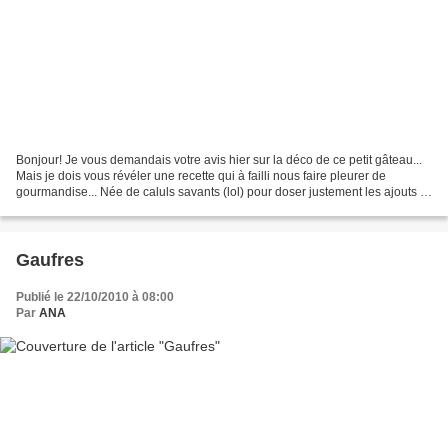
Bonjour! Je vous demandais votre avis hier sur la déco de ce petit gâteau...
Mais je dois vous révéler une recette qui à failli nous faire pleurer de
gourmandise... Née de caluls savants (lol) pour doser justement les ajouts à
faire pour obtenir un beau...
Gaufres
Publié le 22/10/2010 à 08:00
Par
ANA