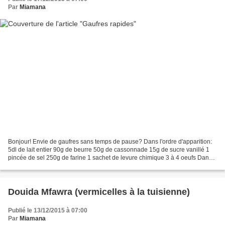
Par
Miamana
Bonjour! Envie de gaufres sans temps de pause? Dans l'ordre d'apparition:
5dl de lait entier 90g de beurre 50g de cassonnade 15g de sucre vanillé 1
pincée de sel 250g de farine 1 sachet de levure chimique 3 à 4 oeufs Dans
une casserole, verser le lait,...
Douida Mfawra (vermicelles à la tuisienne)
Publié le 13/12/2015 à 07:00
Par
Miamana