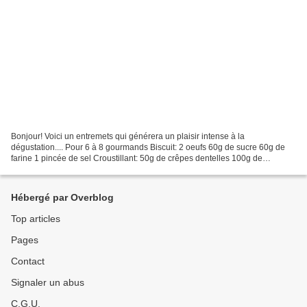
Bonjour! Voici un entremets qui générera un plaisir intense à la
dégustation.... Pour 6 à 8 gourmands Biscuit: 2 oeufs 60g de sucre 60g de
farine 1 pincée de sel Croustillant: 50g de crêpes dentelles 100g de
pralinoise 75g de chocolat 30g de crème liquide...
Hébergé par Overblog
Top articles
Pages
Contact
Signaler un abus
C.G.U.