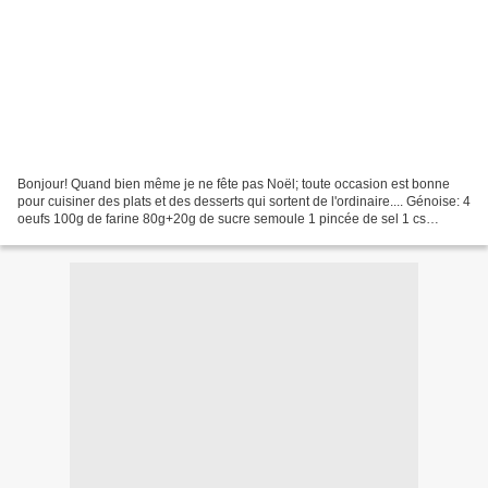
Bonjour! Quand bien même je ne fête pas Noël; toute occasion est bonne
pour cuisiner des plats et des desserts qui sortent de l'ordinaire.... Génoise: 4
oeufs 100g de farine 80g+20g de sucre semoule 1 pincée de sel 1 cs
bombée de cacao en poudre 1 cs...