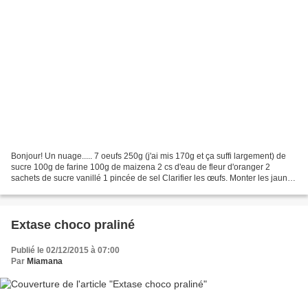
Bonjour! Un nuage..... 7 oeufs 250g (j'ai mis 170g et ça suffi largement) de
sucre 100g de farine 100g de maizena 2 cs d'eau de fleur d'oranger 2
sachets de sucre vanillé 1 pincée de sel Clarifier les œufs. Monter les jaunes
pendant au moins 10 minutes...
Extase choco praliné
Publié le 02/12/2015 à 07:00
Par
Miamana