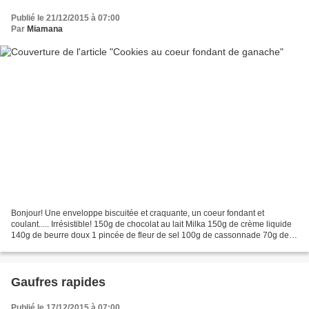
Publié le 21/12/2015 à 07:00
Par
Miamana
Bonjour! Une enveloppe biscuitée et craquante, un coeur fondant et
coulant..... Irrésistible! 150g de chocolat au lait Milka 150g de crème liquide
140g de beurre doux 1 pincée de fleur de sel 100g de cassonnade 70g de
sucre blanc 30g de sucre vanillé...
Gaufres rapides
Publié le 17/12/2015 à 07:00