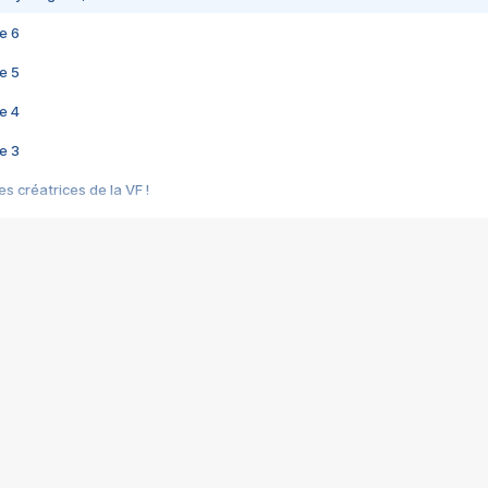
e 6
e 5
e 4
e 3
s créatrices de la VF !
e 2
e 1
e Mektoub My Love arrive enfin ! Rencontre avec Shaïn Boumedine et Sal
i : après Toni en famille
elle réalise le bouleversant Dites lui que je l'aime
ais ! Rencontre autour de Vie privée de Rebecca Zlotowski
 de Marguerite, Grave... Rencontre avec Ella Rumpf