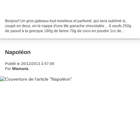
Bonjour! Un gros gateauu tout moelleux et parfumé, qui sera sublimé si,
coupé en deux, on le nappe d'une tite ganache chocolatée.... 6 oeufs 250g
de yaourt à la grecque 180g de farine 70g de coco en poudre 1cc de
bicarbonate alimentaire 1cc de jus de...
Napoléon
Publié le 26/12/2013 à 07:00
Par
Miamana