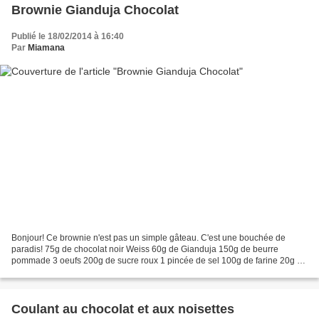
Brownie Gianduja Chocolat
Publié le 18/02/2014 à 16:40
Par
Miamana
Bonjour! Ce brownie n'est pas un simple gâteau. C'est une bouchée de
paradis! 75g de chocolat noir Weiss 60g de Gianduja 150g de beurre
pommade 3 oeufs 200g de sucre roux 1 pincée de sel 100g de farine 20g de
cacao non sucré Préchauffer le four à 200°....
Coulant au chocolat et aux noisettes