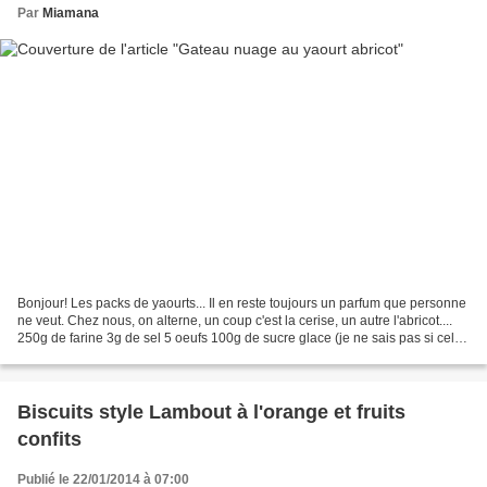
Par
Miamana
Bonjour! Les packs de yaourts... Il en reste toujours un parfum que personne
ne veut. Chez nous, on alterne, un coup c'est la cerise, un autre l'abricot....
250g de farine 3g de sel 5 oeufs 100g de sucre glace (je ne sais pas si cela
importe mais c'est...
Biscuits style Lambout à l'orange et fruits
confits
Publié le 22/01/2014 à 07:00