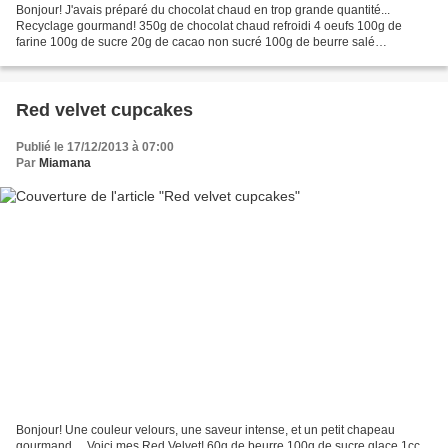
Bonjour! J'avais préparé du chocolat chaud en trop grande quantité...
Recyclage gourmand! 350g de chocolat chaud refroidi 4 oeufs 100g de
farine 100g de sucre 20g de cacao non sucré 100g de beurre salé
Préchauffer le four à 180°. Battre légèrement les...
Red velvet cupcakes
Publié le 17/12/2013 à 07:00
Par
Miamana
Bonjour! Une couleur velours, une saveur intense, et un petit chapeau
gourmand.... Voici mes Red Velvet! 60g de beurre 100g de sucre glace 1cc