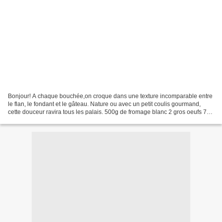
Bonjour! A chaque bouchée,on croque dans une texture incomparable entre
le flan, le fondant et le gâteau. Nature ou avec un petit coulis gourmand,
cette douceur ravira tous les palais. 500g de fromage blanc 2 gros oeufs 75g
de sucre roux 50g de poudre...