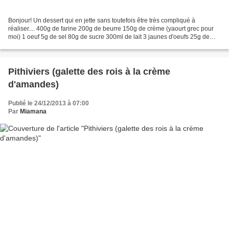
Bonjour! Un dessert qui en jette sans toutefois être très compliqué à
réaliser.... 400g de farine 200g de beurre 150g de crème (yaourt grec pour
moi) 1 oeuf 5g de sel 80g de sucre 300ml de lait 3 jaunes d'oeufs 25g de
maizena 60g de sucre 1 gousse de...
Pithiviers (galette des rois à la crème
d'amandes)
Publié le 24/12/2013 à 07:00
Par
Miamana