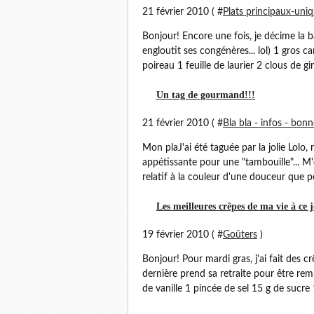
21 février 2010 ( #
Plats principaux-uni
Bonjour! Encore une fois, je décime la ba
engloutit ses congénères... lol) 1 gros c
poireau 1 feuille de laurier 2 clous de giro
Un tag de gourmand!!!
21 février 2010 ( #
Bla bla - infos - bon
Mon plaJ'ai été taguée par la jolie Lolo,
appétissante pour une "tambouille"... M'e
relatif à la couleur d'une douceur que p
Les meilleures crêpes de ma vie à ce 
19 février 2010 ( #
Goûters
)
Bonjour! Pour mardi gras, j'ai fait des cr
dernière prend sa retraite pour être rem
de vanille 1 pincée de sel 15 g de sucre 1