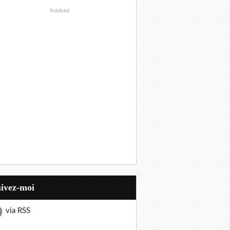
Publicité
uivez-moi
via RSS