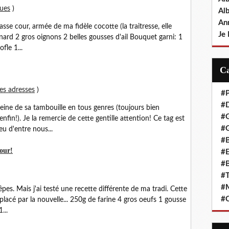
ques
)
Al
An
sse cour, armée de ma fidèle cocotte (la traitresse, elle
Je 
anard 2 gros oignons 2 belles gousses d'ail Bouquet garni: 1
fle 1...
nes adresses
)
#P
#D
 reine de sa tambouille en tous genres (toujours bien
#
nfin!). Je la remercie de cette gentille attention! Ce tag est
#G
eu d'entre nous...
#B
jour!
#E
#B
#T
#
êpes. Mais j'ai testé une recette différente de ma tradi. Cette
#C
placé par la nouvelle... 250g de farine 4 gros oeufs 1 gousse
...