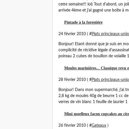
cette semaine!!! lol) Tout d'abord, un j
arrivée 4ème et j'ai gagné une boîte à me 
Pintade à la forestière
24 février 2010 ( #
Plats principaux-uni
Bonjour! Etant donné que je suis en mod
complicité de récidive légale d'assassin
poireau 2 cubes de bouillon de volaille 1 
Moules marinières... Classique revu e
28 février 2010 ( #
Plats principaux-uni
Bonjour! Dans mon supermarché, j'ai trou
2,8 kg de moules 40g de beurre 1 cc de 
verres de vin blanc 1 feuille de laurier 1
Mini moelleux facon cupcakes au cit
26 février 2010 ( #
Gateaux
)