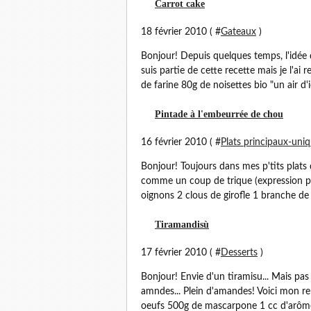
Carrot cake
18 février 2010 ( #
Gateaux
)
Bonjour! Depuis quelques temps, l'idée d'
suis partie de cette recette mais je l'ai
de farine 80g de noisettes bio "un air d'ici
Pintade à l'embeurrée de chou
16 février 2010 ( #
Plats principaux-uni
Bonjour! Toujours dans mes p'tits plat
comme un coup de trique (expression pica
oignons 2 clous de girofle 1 branche de 
Tiramandisù
17 février 2010 ( #
Desserts
)
Bonjour! Envie d'un tiramisu... Mais pas
amndes... Plein d'amandes! Voici mon re
oeufs 500g de mascarpone 1 cc d'arôm