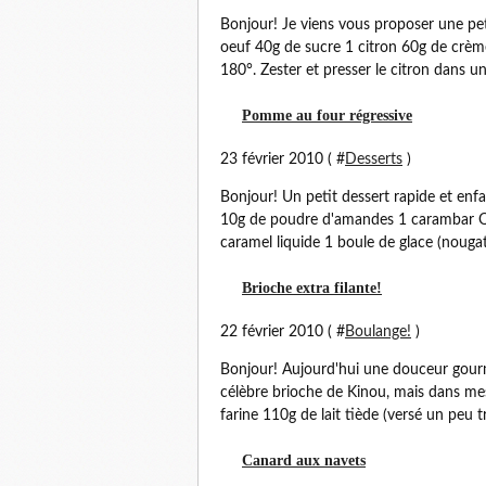
Bonjour! Je viens vous proposer une pet
oeuf 40g de sucre 1 citron 60g de crème
180°. Zester et presser le citron dans un
Pomme au four régressive
23 février 2010 ( #
Desserts
)
Bonjour! Un petit dessert rapide et en
10g de poudre d'amandes 1 carambar QS
caramel liquide 1 boule de glace (nougat i
Brioche extra filante!
22 février 2010 ( #
Boulange!
)
Bonjour! Aujourd'hui une douceur gourman
célèbre brioche de Kinou, mais dans mes 
farine 110g de lait tiède (versé un peu tro
Canard aux navets