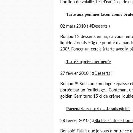
bouillon de volaille 1.5l d'eau 1 cc de cu
Tarte aux pommes facon crème brûl
02 mars 2010 ( #
Desserts
)
Bonjour! 2 desserts en un, ca vous tent
liquide 2 oeufs 50g de poudre d'amande
200°. Foncer un cercle à tarte avec la pât
Tarte surprise meringuée
27 février 2010 ( #
Desserts
)
Bonjour!!! Sous une meringue épaisse et
portée par un feuilletage... Contenant u
golden Garniture: 15 cl de crème liquide
Partenariats et prix... Je suis gâtée!
28 février 2010 ( #
Bla bla - infos - bon
Bonsoir! Fallait que je vous montre ce qu