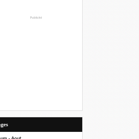
Publicité
ages
bum - Aout