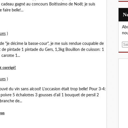
oli cadeau gagné au concours Boitissimo de Noël; je suis
faire belle!...
Abo
nou
ques
)
e "je décime la basse-cour", je me suis rendue coupable de
E
at de pintade 1 pintade du Gers, 1,3kg Bouillon de cuisson: 1
m
carotte 1...
a
i
t corrigé!
l
ques
)
vé du vin sans alcool! L'occasion était trop belle! Pour 3-4:
poivre 5 échalottes 3 gousses d'ail 1 bouquet de persil 2
 branche de...
ron