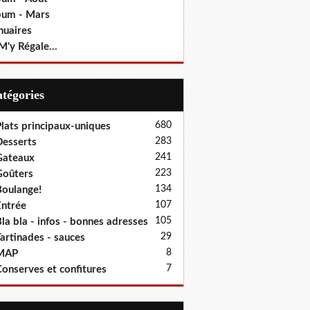
bum - Mars
nuaires
M'y Régale...
Catégories
680
lats principaux-uniques
283
esserts
241
Gateaux
223
oûters
134
oulange!
107
ntrée
105
la bla - infos - bonnes adresses
29
artinades - sauces
8
MAP
7
onserves et confitures