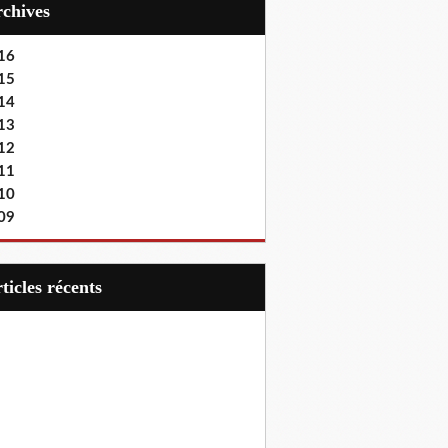
Archives
16
15
14
13
12
11
10
09
articles récents