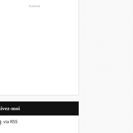
Publicité
uivez-moi
via RSS