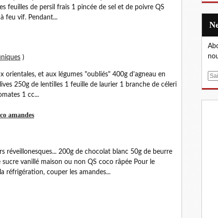
s feuilles de persil frais 1 pincée de sel et de poivre QS
à feu vif. Pendant...
Abo
nou
uniques
)
x orientales, et aux légumes "oubliés" 400g d'agneau en
E
lives 250g de lentilles 1 feuille de laurier 1 branche de céleri
m
mates 1 cc...
a
i
coco amandes
l
s réveillonesques... 200g de chocolat blanc 50g de beurre
sucre vanillé maison ou non QS coco râpée Pour le
a réfrigération, couper les amandes...