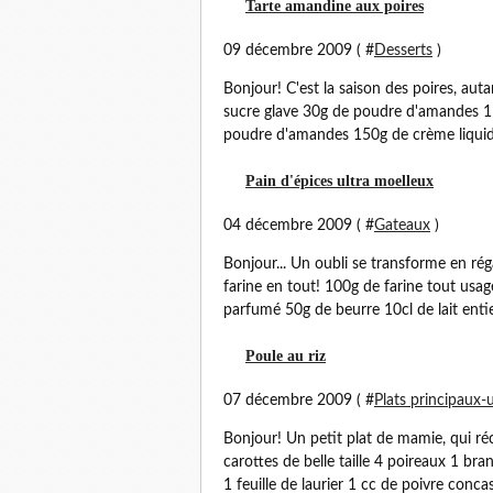
Tarte amandine aux poires
09 décembre 2009 ( #
Desserts
)
Bonjour! C'est la saison des poires, aut
sucre glave 30g de poudre d'amandes 1
poudre d'amandes 150g de crème liquide
Pain d'épices ultra moelleux
04 décembre 2009 ( #
Gateaux
)
Bonjour... Un oubli se transforme en rég
farine en tout! 100g de farine tout usa
parfumé 50g de beurre 10cl de lait entier
Poule au riz
07 décembre 2009 ( #
Plats principaux-
Bonjour! Un petit plat de mamie, qui réc
carottes de belle taille 4 poireaux 1 br
1 feuille de laurier 1 cc de poivre concas