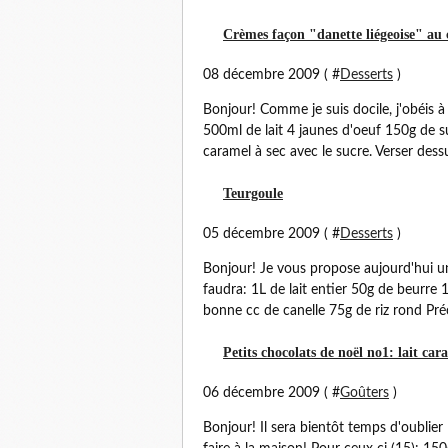
Crèmes façon "danette liégeoise" au
08 décembre 2009 ( #
Desserts
)
Bonjour! Comme je suis docile, j'obéis à
500ml de lait 4 jaunes d'oeuf 150g de su
caramel à sec avec le sucre. Verser dessus 
Teurgoule
05 décembre 2009 ( #
Desserts
)
Bonjour! Je vous propose aujourd'hui u
faudra: 1L de lait entier 50g de beurre
bonne cc de canelle 75g de riz rond Préch
Petits chocolats de noël no1: lait cara
06 décembre 2009 ( #
Goûters
)
Bonjour! Il sera bientôt temps d'oublier