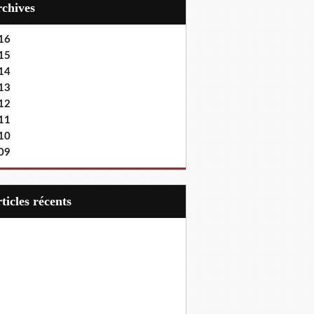
Archives
16
15
14
13
12
11
10
09
articles récents