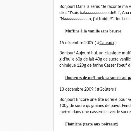
Bonjour! Dans la série: "Je raconte ma 
dixit "J'suis balaaaaaaaaaaaade!!!!", An
"Naaaaaaaaaaaan, j'ai froid!!!!". Tout cet i
Muffins à la vanille sans beurre
15 décembre 2009 ( #
Gateaux
)
Bonjour! Aujourd'hui, un classique muff
g d'huile 60g de lait 40g de sucre vanil
chimique 120g de farine Casser l'oeuf da
Douceurs de noël no4: caramels au p
13 décembre 2009 ( #
Goûters
)
Bonjour! Encore une tite ucrerie pour v
100g de sucre qs graines de pavot Fendre
mettre dans une casserole avec le sucre e
Flamiche (tarte aux poireaux)