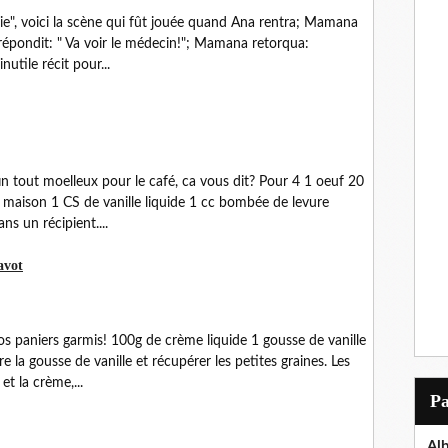
vie", voici la scène qui fût jouée quand Ana rentra; Mamana
a répondit: " Va voir le médecin!"; Mamana retorqua:
nutile récit pour...
in tout moelleux pour le café, ca vous dit? Pour 4 1 oeuf 20
lé maison 1 CS de vanille liquide 1 cc bombée de levure
ns un récipient....
avot
os paniers garmis! 100g de crème liquide 1 gousse de vanille
 la gousse de vanille et récupérer les petites graines. Les
t la crème,...
P
Al