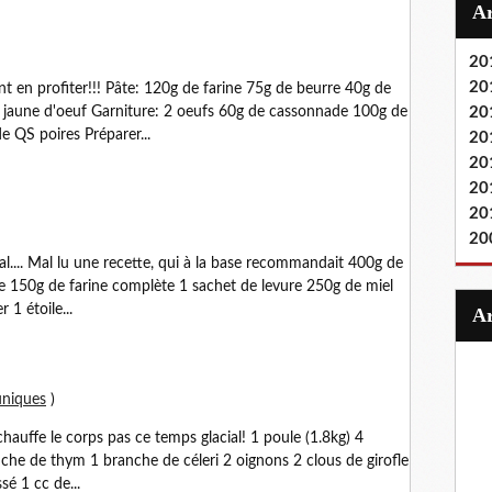
20
20
ant en profiter!!! Pâte: 120g de farine 75g de beurre 40g de
 jaune d'oeuf Garniture: 2 oeufs 60g de cassonnade 100g de
20
 QS poires Préparer...
20
20
20
20
20
al.... Mal lu une recette, qui à la base recommandait 400g de
ge 150g de farine complète 1 sachet de levure 250g de miel
 1 étoile...
uniques
)
hauffe le corps pas ce temps glacial! 1 poule (1.8kg) 4
anche de thym 1 branche de céleri 2 oignons 2 clous de girofle
sé 1 cc de...