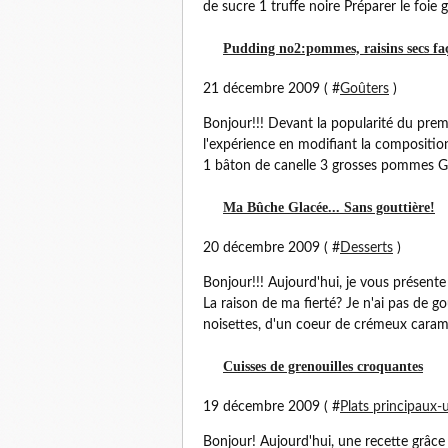
de sucre 1 truffe noire Préparer le foie gra
Pudding no2:pommes, raisins secs f
21 décembre 2009 ( #
Goûters
)
Bonjour!!! Devant la popularité du premier
l'expérience en modifiant la composition.
1 bâton de canelle 3 grosses pommes Go
Ma Bûche Glacée... Sans gouttière!
20 décembre 2009 ( #
Desserts
)
Bonjour!!! Aujourd'hui, je vous présente
La raison de ma fierté? Je n'ai pas de g
noisettes, d'un coeur de crémeux caramel
Cuisses de grenouilles croquantes
19 décembre 2009 ( #
Plats principaux-
Bonjour! Aujourd'hui, une recette grâce 