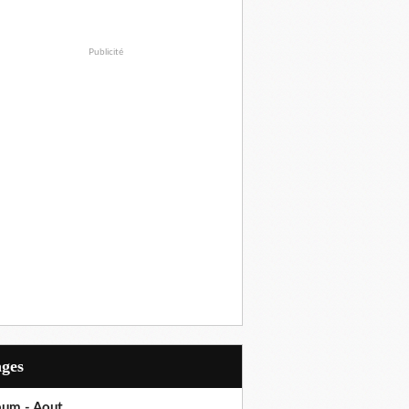
Publicité
ages
bum - Aout