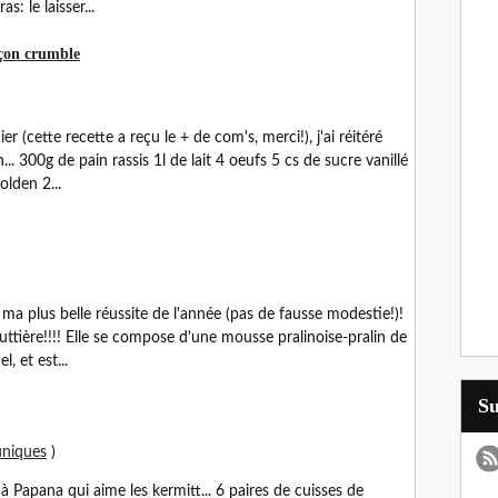
s: le laisser...
açon crumble
 (cette recette a reçu le + de com's, merci!), j'ai réitéré
.. 300g de pain rassis 1l de lait 4 oeufs 5 cs de sucre vanillé
lden 2...
 ma plus belle réussite de l'année (pas de fausse modestie!)!
outtière!!!! Elle se compose d'une mousse pralinoise-pralin de
, et est...
S
uniques
)
à Papana qui aime les kermitt... 6 paires de cuisses de