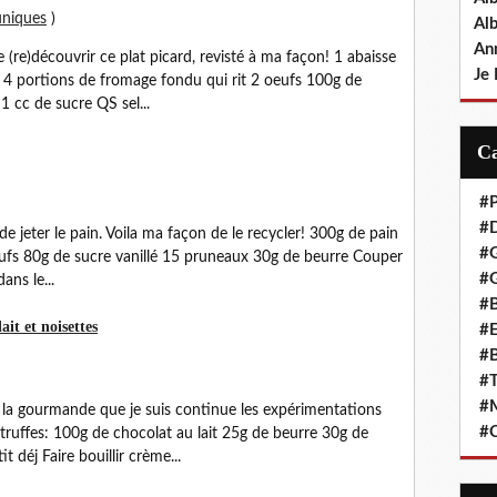
uniques
)
Al
An
(re)découvrir ce plat picard, revisté à ma façon! 1 abaisse
Je 
de 4 portions de fromage fondu qui rit 2 oeufs 100g de
1 cc de sucre QS sel...
#P
#D
de jeter le pain. Voila ma façon de le recycler! 300g de pain
#
 oeufs 80g de sucre vanillé 15 pruneaux 30g de beurre Couper
#G
ans le...
#B
ait et noisettes
#E
#B
#T
#
la gourmande que je suis continue les expérimentations
#C
 truffes: 100g de chocolat au lait 25g de beurre 30g de
 déj Faire bouillir crème...