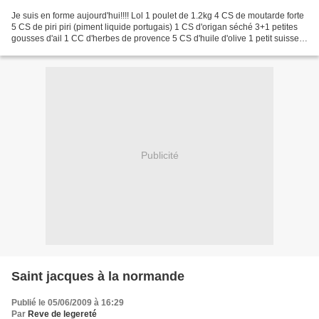
Je suis en forme aujourd'hui!!!! Lol 1 poulet de 1.2kg 4 CS de moutarde forte
5 CS de piri piri (piment liquide portugais) 1 CS d'origan séché 3+1 petites
gousses d'ail 1 CC d'herbes de provence 5 CS d'huile d'olive 1 petit suisse
QS sel et poivre Préparer...
Publicité
Saint jacques à la normande
Publié le 05/06/2009 à 16:29
Par
Reve de legereté