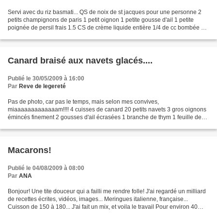
Servi avec du riz basmati... QS de noix de st jacques pour une personne 2
petits champignons de paris 1 petit oignon 1 petite gousse d'ail 1 petite
poignée de persil frais 1.5 CS de crème liquide entière 1/4 de cc bombée de
fumet de poisson 1 cc de beurre...
Canard braisé aux navets glacés....
Publié le 30/05/2009 à 16:00
Par
Reve de legereté
Pas de photo, car pas le temps, mais selon mes convives,
miaaaaaaaaaaaaam!!!! 4 cuisses de canard 20 petits navets 3 gros oignons
émincés finement 2 gousses d'ail écrasées 1 branche de thym 1 feuille de
laurier 1 brin de persil 2 CS de miel QS sel et...
Macarons!
Publié le 04/08/2009 à 08:00
Par
ANA
Bonjour! Une tite douceur qui a failli me rendre folle! J'ai regardé un milliard
de recettes écrites, vidéos, images... Meringues italienne, française...
Cuisson de 150 à 180... J'ai fait un mix, et voila le travail Pour environ 40
macarons: 3 blancs...