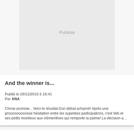
Publicité
And the winner is...
Publié le 29/12/2010 à 18:41
Par
ANA
Chose promise... Voici le résultat d'un débat acharné! Après une
grooooooooosse hésitation entre les superbes participations, c'est Veb et
ses petits moelleux aux clémentines qui remporte la palme! La décision a
été motivée par le caractère léger et original...