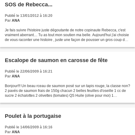
SOS de Rebecca...
Publié le 13/01/2012 à 16:20
Par
ANA
Je fais suivre l'histoire juste dégoutante de notre copinaute Rebecca, c'est
vraiment aberrant.... Tu as tout mon soutien ma belle. Aujourd'hui j'ai choisie
de vous raconter une histoire , juste une façon de pousser un gros coup de
gueule, pour dire stop...
Escalope de saumon en carosse de fête
Publié le 22/06/2009 à 16:21
Par
ANA
Bonjour!!! Un beau rceau de saumon posé sur un tapis rouge, la classe non?
2 pavés de saumon frais de 150g chacun 2 belles feuilles d'oseille 1 cc de
sucre 2 échalottes 2 olivettes (tomates) QS Huile (olive pour moi) 1
branchette de thym, d'estragob et...
Poulet à la portugaise
Publié le 14/06/2009 à 16:16
Par
ANA