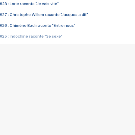
28 : Lorie raconte "Je vais vite"
#27 : Christophe Willem raconte "Jacques a dit"
#26 : Chimène Badi raconte "Entre nous"
#25 : Indochine raconte "3e sexe"
#24 : Zaho raconte "C'est chelou"
#23 : Patrick Bruel raconte "Au café des délices"
#22 : Kyo raconte "Le chemin"
#21 : Nolwenn Leroy raconte "Cassé"
#20 : Patrick Hernandez raconte "Born to be alive"
#19 : Lorie raconte "Près de moi"
#18 : Michael Jones raconte "A nos actes manqués" (avec Jean-Jacque
#17 : Khaled raconte "Aïcha"
#16 : Corneille raconte "Parce qu'on vient de loin"