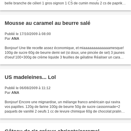
belle branche de céleri 1 gros oignon 1 CS de cumin moulu 2 cs de paprika
ou piment doux moulu 1 CS bombée de concentré...
Mousse au caramel au beurre salé
Publié le 17/10/2009 à 08:00
Par
ANA
Bonjour! Une tite recette assez économique, et miaaaaaaaaaaaaamesque!
100g de sucre 60g de beurre demi sel (si doux, une pincée de sel) 3 jaunes
d'oeuf 100+300g de crème liquide 3 feuilles de gélatine Réaliser un caramel
à sec: mettre le sucre dans une...
US madeleines... Lol
Publié le 06/08/2009 à 11:12
Par
ANA
Bonjour! Encore une mignardise, un mélange franco américain qui ravira
vos papilles. 120g de farine 100g de beurre 50g de sucre cassonnade+2
paquets de vanillé 2 oeufs 1 cc de levure chimique 60g de chocolat praliné
découpé en pépites QS cacahuètes (42...