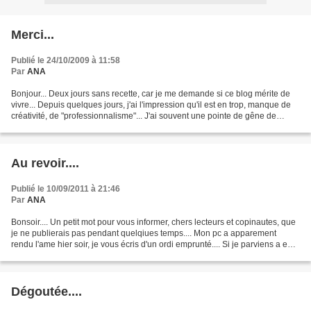
Merci...
Publié le 24/10/2009 à 11:58
Par
ANA
Bonjour... Deux jours sans recette, car je me demande si ce blog mérite de
vivre... Depuis quelques jours, j'ai l'impression qu'il est en trop, manque de
créativité, de "professionnalisme"... J'ai souvent une pointe de gêne de
publier des recettes peu...
Au revoir....
Publié le 10/09/2011 à 21:46
Par
ANA
Bonsoir.... Un petit mot pour vous informer, chers lecteurs et copinautes, que
je ne publierais pas pendant quelqiues temps.... Mon pc a apparement
rendu l'ame hier soir, je vous écris d'un ordi emprunté.... Si je parviens a en
quémander un en emprunt,...
Dégoutée....