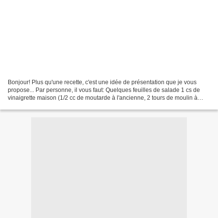
Bonjour! Plus qu'une recette, c'est une idée de présentation que je vous
propose... Par personne, il vous faut: Quelques feuilles de salade 1 cs de
vinaigrette maison (1/2 cc de moutarde à l'ancienne, 2 tours de moulin à
poivre, 1 pincée de fleur de sel,...