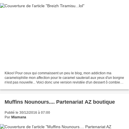
Kikoo! Pour ceux qui commaissent un peu le blog, mon addiction ma
caramelophilie mon affection pour le caramel sauterait aux yeux d'un borgne
n'est pas nouvelle... Voici donc une version revistée d'un dessert ô combien
populaire! Pour les pommes 1.5 pommes...
Muffins Nounours.... Partenariat AZ boutique
Publié le 30/12/2016 à 07:00
Par
Miamana