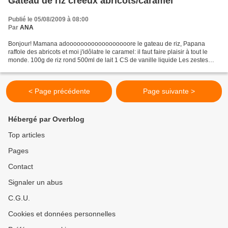
Gâteau de riz créeux abricots/caramel
Publié le 05/08/2009 à 08:00
Par
ANA
Bonjour! Mamana adoooooooooooooooooore le gateau de riz, Papana
raffole des abricots et moi j'idôlatre le caramel: il faut faire plaisir à tout le
monde. 100g de riz rond 500ml de lait 1 CS de vanille liquide Les zestes
d'une orange et d'un citron 70g...
< Page précédente
Page suivante >
Hébergé par Overblog
Top articles
Pages
Contact
Signaler un abus
C.G.U.
Cookies et données personnelles