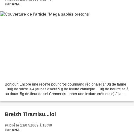
Par
ANA
Bonjour! Encore une recette pour gros gourmand régionale! 140g de farine
100g de sucre 3-4 jaunes d'oeuf 5 g de levure chimique 110g de beurre salé
ou doux+5g de fleur de sel Crémer (=donner une texture crémeuse) à la
spatule le beurre (+le sel éventuellement)...
Breizh Tiramisu...lol
Publié le 13/07/2009 à 18:40
Par
ANA