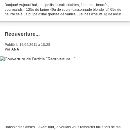
Bonjour! Aujourd'hui, des petits biscuits friables, fondants, beurrés,
gourmands... 125g de farine 40g de sucre (cassonnade blonde ici) 65g de
beurre salé La pulpe d'une gousse de vanille 3 jaunes d'oeufs 1g de levure
chimique 1 toute petite pincée de...
Réouverture...
Publié le 16/04/2011 à 18:28
Par
ANA
Bonsoir mes amies... Avant tout, je voulais vous remercier mille fois de ma