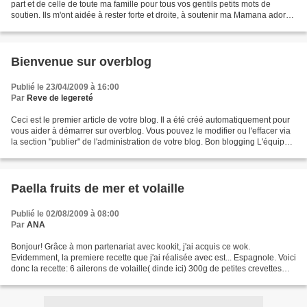
part et de celle de toute ma famille pour tous vos gentils petits mots de
soutien. Ils m'ont aidée à rester forte et droite, à soutenir ma Mamana adorée
et ma famille dans cette...
Bienvenue sur overblog
Publié le 23/04/2009 à 16:00
Par
Reve de legereté
Ceci est le premier article de votre blog. Il a été créé automatiquement pour
vous aider à démarrer sur overblog. Vous pouvez le modifier ou l'effacer via
la section "publier" de l'administration de votre blog. Bon blogging L'équipe
d'overblog PS : pour...
Paella fruits de mer et volaille
Publié le 02/08/2009 à 08:00
Par
ANA
Bonjour! Grâce à mon partenariat avec kookit, j'ai acquis ce wok.
Evidemment, la premiere recette que j'ai réalisée avec est... Espagnole. Voici
donc la recette: 6 ailerons de volaille( dinde ici) 300g de petites crevettes
roses 300g de lotte préparée...