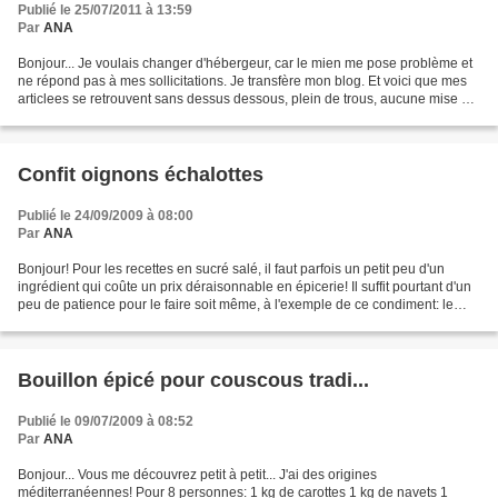
Publié le 25/07/2011 à 13:59
Par
ANA
Bonjour... Je voulais changer d'hébergeur, car le mien me pose problème et
ne répond pas à mes sollicitations. Je transfère mon blog. Et voici que mes
articlees se retrouvent sans dessus dessous, plein de trous, aucune mise en
page ni forme, affreux......
Confit oignons échalottes
Publié le 24/09/2009 à 08:00
Par
ANA
Bonjour! Pour les recettes en sucré salé, il faut parfois un petit peu d'un
ingrédient qui coûte un prix déraisonnable en épicerie! Il suffit pourtant d'un
peu de patience pour le faire soit même, à l'exemple de ce condiment: le
confit d'échalottes. Je...
Bouillon épicé pour couscous tradi...
Publié le 09/07/2009 à 08:52
Par
ANA
Bonjour... Vous me découvrez petit à petit... J'ai des origines
méditerranéennes! Pour 8 personnes: 1 kg de carottes 1 kg de navets 1