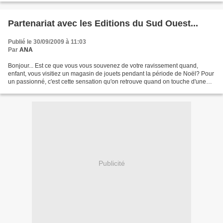
Partenariat avec les Editions du Sud Ouest...
Publié le 30/09/2009 à 11:03
Par
ANA
Bonjour... Est ce que vous vous souvenez de votre ravissement quand,
enfant, vous visitiez un magasin de jouets pendant la période de Noël? Pour
un passionné, c'est cette sensation qu'on retrouve quand on touche d'une
manière ou d'une autre à l'objet...
Publicité