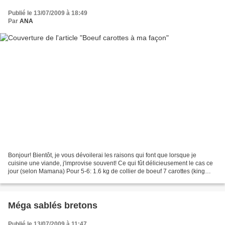
Publié le 13/07/2009 à 18:49
Par
ANA
Bonjour! Bientôt, je vous dévoilerai les raisons qui font que lorsque je
cuisine une viande, j'improvise souvent! Ce qui fût délicieusement le cas ce
jour (selon Mamana) Pour 5-6: 1.6 kg de collier de boeuf 7 carottes (king
size lol) 1 gros oignon 2 gousses...
Méga sablés bretons
Publié le 13/07/2009 à 11:47