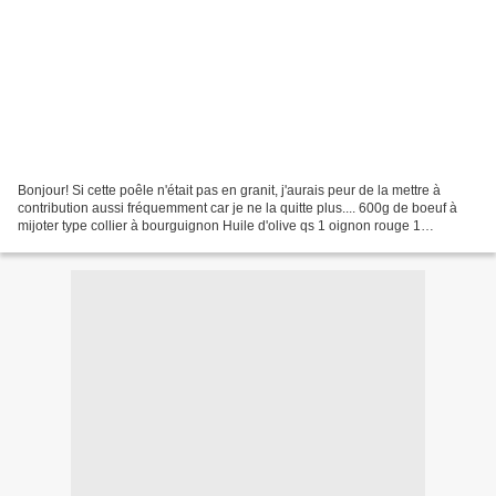
Bonjour! Si cette poêle n'était pas en granit, j'aurais peur de la mettre à
contribution aussi fréquemment car je ne la quitte plus.... 600g de boeuf à
mijoter type collier à bourguignon Huile d'olive qs 1 oignon rouge 1
branchette de céleri 3 gousses...