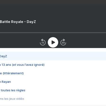
 Battle Royale - DayZ
 DayZ
 a 13 ans (et vous l'avez ignoré)
e (littéralement)
im Rayan
 toutes les règles
s les jeux vidéo