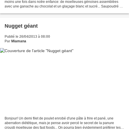
moins une fois dans notre enfance: de moelleuses génoises assemblées
avec une ganache au chocolat et un glaçage blanc et sucré... Saupoudré de
gourmandises! 3 oeufs protegg 120g...
Nugget géant
Publié le 26/04/2013 à 08:00
Par
Miamana
Bonjour! Un demi filet de poulet enrobé d'une pâte à frire et pané, une
aberration diététique, mais je pense avoir percé le secret de la panure
crousti moelleuse des fast foods... On pourra bien évidemment préférer les