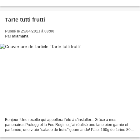
petites bouchées mais pour le coup...
Tarte tutti frutti
Publié le 25/04/2013 à 08:00
Par
Miamana
Bonjour! Une recette qui appellera l'été à s'installer... Grâce à mes
partenaires Protegg et la Fée Régime, j'ai réalisé une tarte bien garnie et
parfumée, une vraie "salade de fruits" gourmande! Pâte: 160g de farine 80g
de beurre 50g de sucre glace 1...