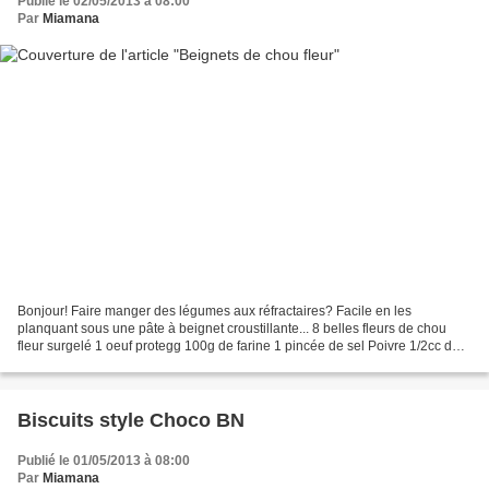
Publié le 02/05/2013 à 08:00
Par
Miamana
Bonjour! Faire manger des légumes aux réfractaires? Facile en les
planquant sous une pâte à beignet croustillante... 8 belles fleurs de chou
fleur surgelé 1 oeuf protegg 100g de farine 1 pincée de sel Poivre 1/2cc de
levure chimique 150g d'eau pétillante...
Biscuits style Choco BN
Publié le 01/05/2013 à 08:00
Par
Miamana