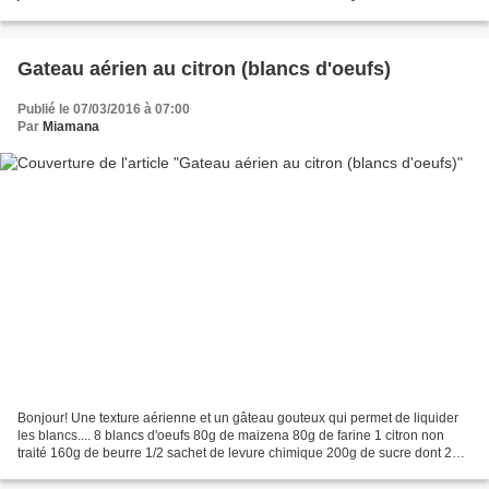
four à 160°. Crémer le beurre avec...
Gateau aérien au citron (blancs d'oeufs)
Publié le 07/03/2016 à 07:00
Par
Miamana
Bonjour! Une texture aérienne et un gâteau gouteux qui permet de liquider
les blancs.... 8 blancs d'oeufs 80g de maizena 80g de farine 1 citron non
traité 160g de beurre 1/2 sachet de levure chimique 200g de sucre dont 20
de vanillé (la prochaine fois...