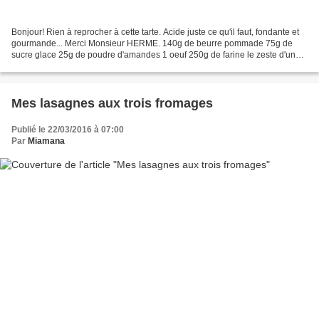
Bonjour! Rien à reprocher à cette tarte. Acide juste ce qu'il faut, fondante et
gourmande... Merci Monsieur HERME. 140g de beurre pommade 75g de
sucre glace 25g de poudre d'amandes 1 oeuf 250g de farine le zeste d'un
citron 1 pincée de fleur de sel 70g...
Mes lasagnes aux trois fromages
Publié le 22/03/2016 à 07:00
Par
Miamana