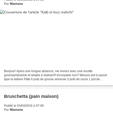
Par
Miamana
Bonjour! Apres une longue absence, me revoici avec une recette
gourmandissime et simple à réaliser!!! Incroyable non? Mesure pot à yaourt
type la laitiere Pâte 6 pots de grosse semoule 3 pots de sucre 1 pot de
yaourt à la vanille 1 pot de crème fraiche...
Bruschetta (pain maison)
Publié le 03/04/2016 à 07:00
Par
Miamana