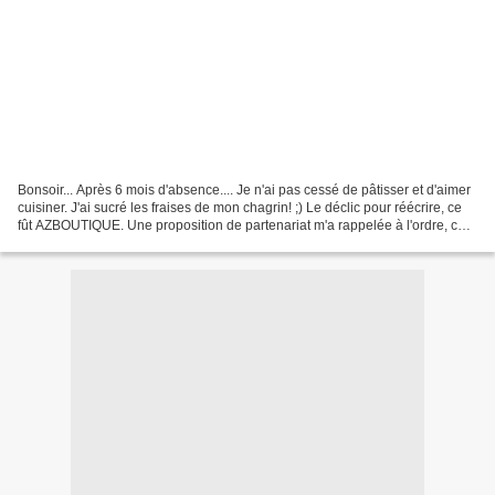
Bonsoir... Après 6 mois d'absence.... Je n'ai pas cessé de pâtisser et d'aimer
cuisiner. J'ai sucré les fraises de mon chagrin! ;) Le déclic pour réécrire, ce
fût AZBOUTIQUE. Une proposition de partenariat m'a rappelée à l'ordre, car
cuisiner, c'est partager.......