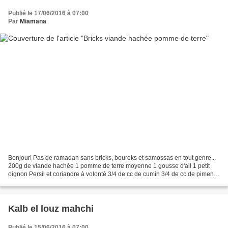
Publié le 17/06/2016 à 07:00
Par
Miamana
Bonjour! Pas de ramadan sans bricks, boureks et samossas en tout genre...
200g de viande hachée 1 pomme de terre moyenne 1 gousse d'ail 1 petit
oignon Persil et coriandre à volonté 3/4 de cc de cumin 3/4 de cc de piment
doux Poivre et sel 3 Kiri ou équivalent...
Kalb el louz mahchi
Publié le 15/06/2016 à 07:00