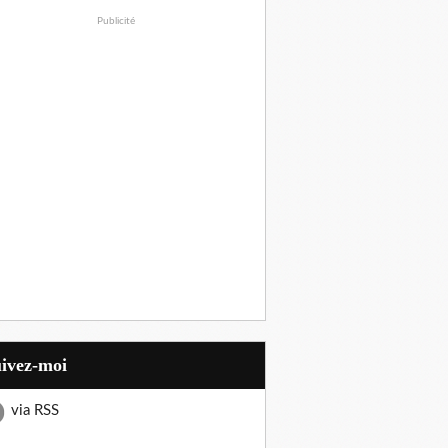
Publicité
uivez-moi
via RSS