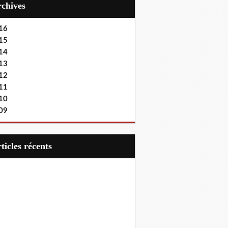
Archives
16
15
14
13
12
11
10
09
articles récents