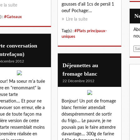
gousses d'ail 1cs de persil 1
re la suite
oeuf Pochage:...
) :
#Gateaux
Lire la suite
Abo
Tag(s) :
#Plats principaux-
nou
uniques
te conversation
E
ntrefaçon)
m
Décembre 2012
a
Déjeunettes au
i
fromage blanc
l
22 Décembre 2012
our! Ma soeur m'a tuée
ire en "renommant" la
use tarte
ersation.... Et pour ne
Bonjour! Un pot de fromage
avouer son erreur, elle a
blanc fermier attendait
que de toute façon ma
désespéremment de sortir
ière version de cette
du frigo.... Le pauvre, je ne
e tarte ressemblait moins
pouvais pas le faire attendre
 première réalisée en
davantage.... 300g de farine