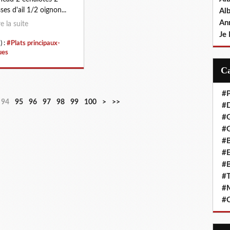
ses d'ail 1/2 oignon...
Al
An
re la suite
Je 
) :
#Plats principaux-
ues
#P
2
94
95
96
97
98
99
100
>
>>
#D
0
#
0
#G
#B
#E
#B
#T
#
#C