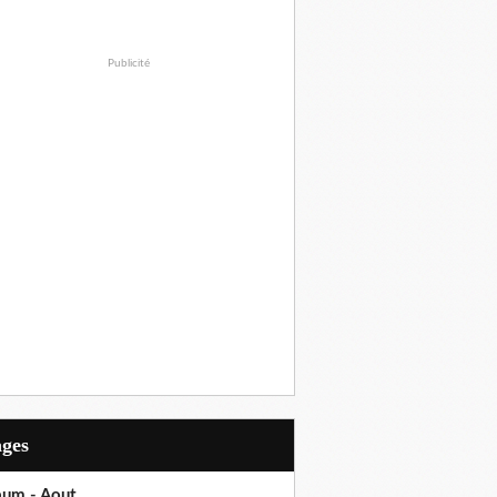
Publicité
ages
bum - Aout