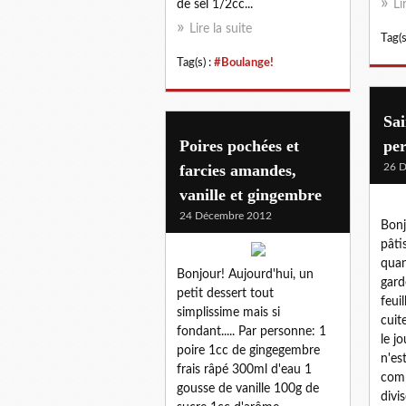
de sel 1/2cc...
Li
Lire la suite
Tag(s
Tag(s) :
#Boulange!
Sai
Poires pochées et
per
farcies amandes,
26 
vanille et gingembre
24 Décembre 2012
Bonj
pâti
quan
Bonjour! Aujourd'hui, un
gard
petit dessert tout
feui
simplissime mais si
cuit
fondant..... Par personne: 1
le j
poire 1cc de gingegembre
n'es
frais râpé 300ml d'eau 1
comp
gousse de vanille 100g de
divis