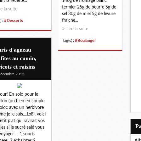
nt la recette...
140g de fromage blanc
fermier 25g de beurre 5g de
re la suite
sel 30g de miel 5g de levure
fraiche...
) :
#Desserts
Lire la suite
Tag(s) :
#Boulange!
ris d'agneau
fites au cumin,
icots et raisins
Décembre 2012
our! En solo pour le
illon (ou bien en couple
oloc avec un herbivore
 je le suis....Lol!), voici
etit plat qui ravirait vos
P
lles si le sucré salé vous
voyager..... 1 souris
Al
neau 2 échalotes 2