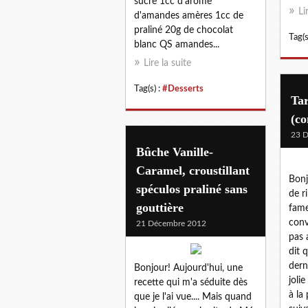
sucre 1cc d'arôme
Li
d'amandes amères 1cc de
praliné 20g de chocolat
Tag(s
blanc QS amandes...
Lire la suite
Tag(s) :
#Desserts
Tar
(co
23 
Bûche Vanille-
Caramel, croustillant
Bonj
spéculos praliné sans
de r
gouttière
fame
conv
21 Décembre 2012
pas 
dit 
dern
Bonjour! Aujourd'hui, une
joli
recette qui m'a séduite dès
à la
que je l'ai vue.... Mais quand