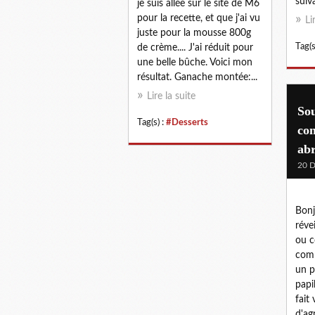
suiva
je suis allée sur le site de M6
pour la recette, et que j'ai vu
Li
juste pour la mousse 800g
Tag(s
de crème.... J'ai réduit pour
une belle bûche. Voici mon
résultat. Ganache montée:...
Lire la suite
Sou
Tag(s) :
#Desserts
con
abr
20 
Bonj
réve
ou c
comme
un p
papi
fait 
d'ag