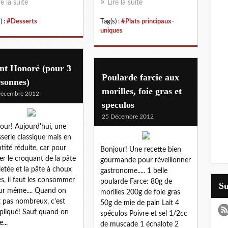
re la suite
Lire la suite
) :
#Desserts
Tag(s) :
#Plats principaux-
uniques
nt Honoré (pour 3
Poularde farcie aux
sonnes)
morilles, foie gras et
Décembre 2012
speculos
25 Décembre 2012
our! Aujourd'hui, une
sserie classique mais en
tité réduite, car pour
Bonjour! Une recette bien
er le croquant de la pâte
gourmande pour réveillonner
lletée et la pâte à choux
gastronome..... 1 belle
es, il faut les consommer
poularde Farce: 80g de
S
our même.... Quand on
morilles 200g de foie gras
t pas nombreux, c'est
50g de mie de pain Lait 4
liqué! Sauf quand on
spéculos Poivre et sel 1/2cc
e...
de muscade 1 échalote 2