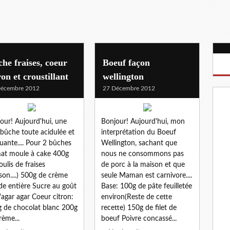
he fraises, coeur
Boeuf façon
ron et croustillant
wellington
Décembre 2012
27 Décembre 2012
our! Aujourd'hui, une
Bonjour! Aujourd'hui, mon
e bûche toute acidulée et
interprétation du Boeuf
uante.... Pour 2 bûches
Wellington, sachant que
at moule à cake 400g
nous ne consommons pas
oulis de fraises
de porc à la maison et que
son....) 500g de crème
seule Maman est carnivore....
ide entière Sucre au goût
Base: 100g de pâte feuilletée
'agar agar Coeur citron:
environ(Reste de cette
 de chocolat blanc 200g
recette) 150g de filet de
rème...
boeuf Poivre concassé...