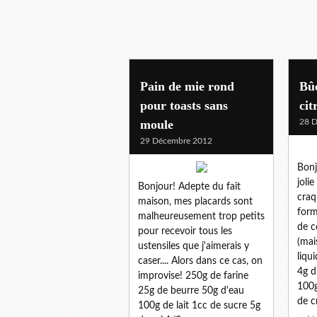
Pain de mie rond
Bûc
pour toasts sans
cit
moule
28 
29 Décembre 2012
Bonj
joli
Bonjour! Adepte du fait
craq
maison, mes placards sont
form
malheureusement trop petits
de c
pour recevoir tous les
(mai
ustensiles que j'aimerais y
liqu
caser.... Alors dans ce cas, on
4g d
improvise! 250g de farine
100g
25g de beurre 50g d'eau
de c
100g de lait 1cc de sucre 5g