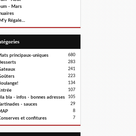
bum - Mars
nuaires
M'y Régale...
Catégories
680
lats principaux-uniques
283
esserts
241
Gateaux
223
oûters
134
oulange!
107
ntrée
105
la bla - infos - bonnes adresses
29
artinades - sauces
8
MAP
7
onserves et confitures