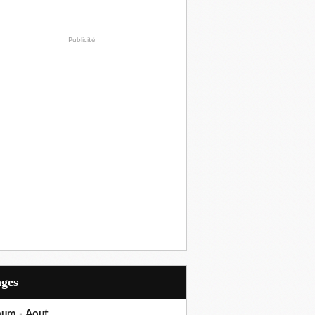
Publicité
ages
bum - Aout