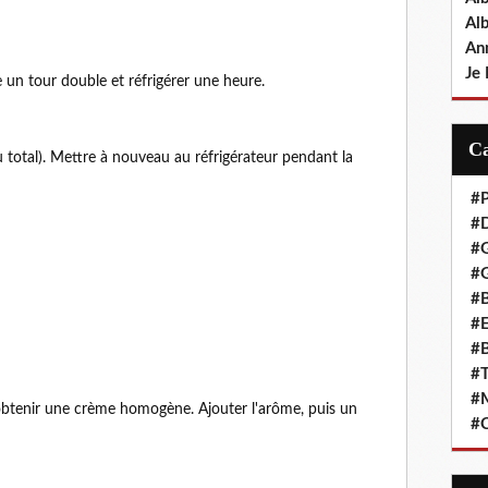
Al
An
Je 
e un tour double et réfrigérer une heure.
u total). Mettre à nouveau au réfrigérateur pendant la
#P
#D
#
#G
#B
#E
#B
#T
#
r obtenir une crème homogène. Ajouter l'arôme, puis un
#C