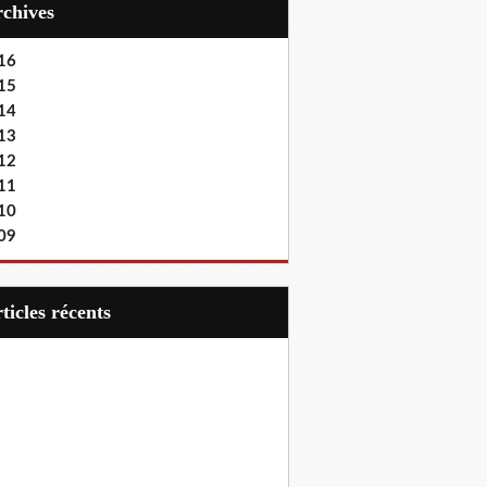
Archives
16
15
14
13
12
11
10
09
articles récents