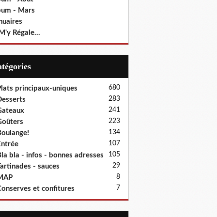
bum - Mars
nuaires
M'y Régale...
Catégories
680
lats principaux-uniques
283
esserts
241
Gateaux
223
oûters
134
oulange!
107
ntrée
105
la bla - infos - bonnes adresses
29
artinades - sauces
8
MAP
7
onserves et confitures