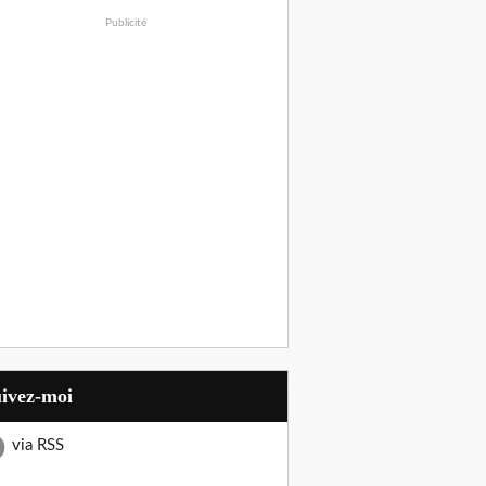
Publicité
uivez-moi
via RSS