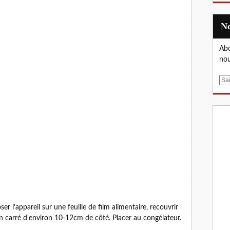
Abo
nou
E
m
a
i
l
r l'appareil sur une feuille de film alimentaire, recouvrir
 en carré d'environ 10-12cm de côté. Placer au congélateur.