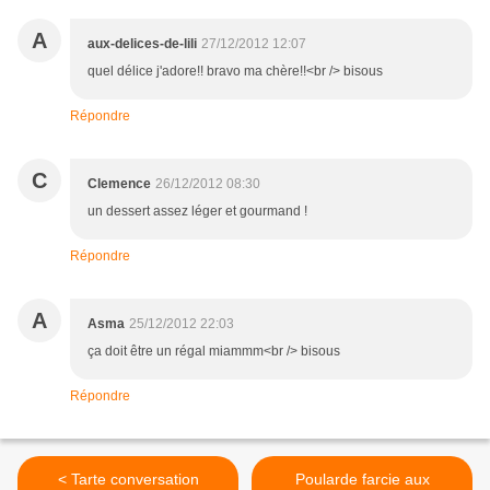
A
aux-delices-de-lili
27/12/2012 12:07
quel délice j'adore!! bravo ma chère!!<br /> bisous
Répondre
C
Clemence
26/12/2012 08:30
un dessert assez léger et gourmand !
Répondre
A
Asma
25/12/2012 22:03
ça doit être un régal miammm<br /> bisous
Répondre
< Tarte conversation
Poularde farcie aux