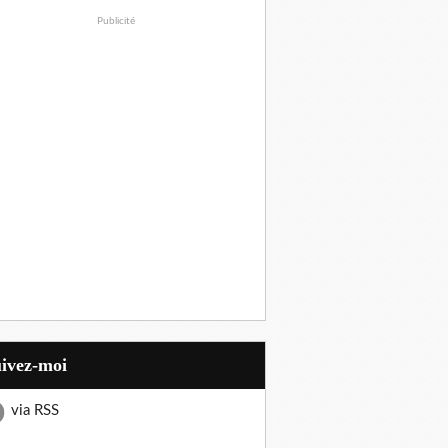
Publicité
uivez-moi
via RSS