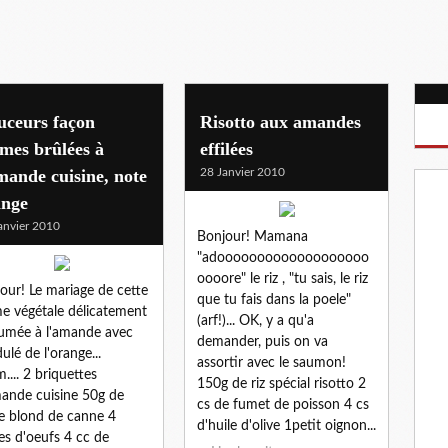
uceurs façon
Risotto aux amandes
mes brûlées à
effilées
mande cuisine, note
28 Janvier 2010
ange
anvier 2010
Bonjour! Mamana
"adooooooooooooooooooo
oooore" le riz , "tu sais, le riz
our! Le mariage de cette
que tu fais dans la poele"
e végétale délicatement
(arf!)... OK, y a qu'a
umée à l'amande avec
demander, puis on va
dulé de l'orange...
assortir avec le saumon!
.... 2 briquettes
150g de riz spécial risotto 2
ande cuisine 50g de
cs de fumet de poisson 4 cs
e blond de canne 4
d'huile d'olive 1petit oignon...
es d'oeufs 4 cc de