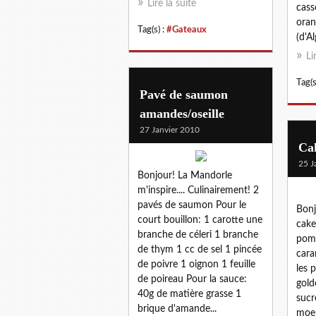
Lire la suite
cass
oran
Tag(s) :
#Gateaux
(d'Al
Li
Tag(s
Pavé de saumon
amandes/oseille
27 Janvier 2010
Cak
25 J
Bonjour! La Mandorle
m'inspire.... Culinairement! 2
pavés de saumon Pour le
Bonj
court bouillon: 1 carotte une
cake
branche de céleri 1 branche
pom
de thym 1 cc de sel 1 pincée
cara
de poivre 1 oignon 1 feuille
les
de poireau Pour la sauce:
gold
40g de matière grasse 1
sucr
brique d'amande...
moel