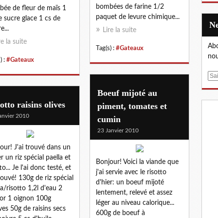
bombées de farine 1/2
ée de fleur de maïs 1
paquet de levure chimique...
e sucre glace 1 cs de
e...
Lire la suite
re la suite
Abo
Tag(s) :
#Gateaux
nou
) :
#Gateaux
E
m
Boeuf mijoté au
a
otto raisins olives
piment, tomates et
i
anvier 2010
l
cumin
23 Janvier 2010
our! J'ai trouvé dans un
r un riz spécial paella et
Bonjour! Voici la viande que
to... Je l'ai donc testé, et
j'ai servie avec le risotto
ouvé! 130g de riz spécial
d'hier: un boeuf mijoté
la/risotto 1,2l d'eau 2
lentement, relevé et assez
or 1 oignon 100g
léger au niveau calorique...
ives 50g de raisins secs
600g de boeuf à