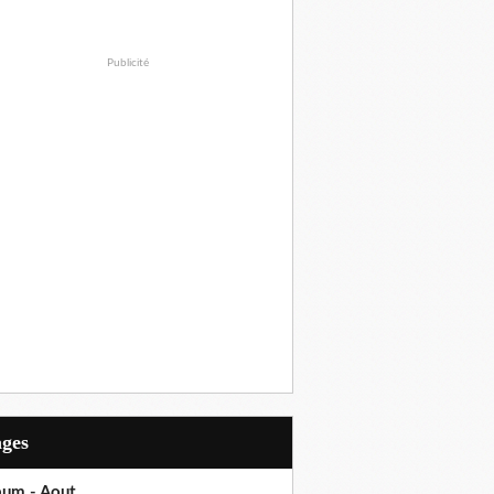
Publicité
ages
bum - Aout