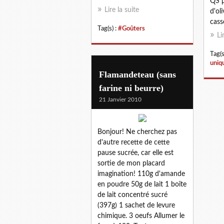
QS p
Lire la suite
d'ol
casse
Tag(s) :
#Goûters
Li
Tag(s
uniq
Flamandeteau (sans
farine ni beurre)
21 Janvier 2010
Bonjour! Ne cherchez pas
d'autre recette de cette
pause sucrée, car elle est
sortie de mon placard
imagination! 110g d'amande
en poudre 50g de lait 1 boîte
de lait concentré sucré
(397g) 1 sachet de levure
chimique. 3 oeufs Allumer le