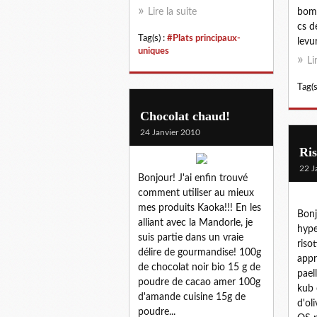
Lire la suite
bomb
cs d
Tag(s) :
#Plats principaux-
levur
uniques
Li
Tag(s
Chocolat chaud!
24 Janvier 2010
Ris
22 J
Bonjour! J'ai enfin trouvé
comment utiliser au mieux
mes produits Kaoka!!! En les
Bonj
alliant avec la Mandorle, je
hype
suis partie dans un vraie
risot
délire de gourmandise! 100g
appr
de chocolat noir bio 15 g de
pael
poudre de cacao amer 100g
kub 
d'amande cuisine 15g de
d'ol
poudre...