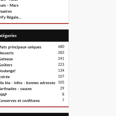
bum - Mars
nuaires
M'y Régale...
Catégories
680
lats principaux-uniques
283
esserts
241
Gateaux
223
oûters
134
oulange!
107
ntrée
105
la bla - infos - bonnes adresses
29
artinades - sauces
8
MAP
7
onserves et confitures