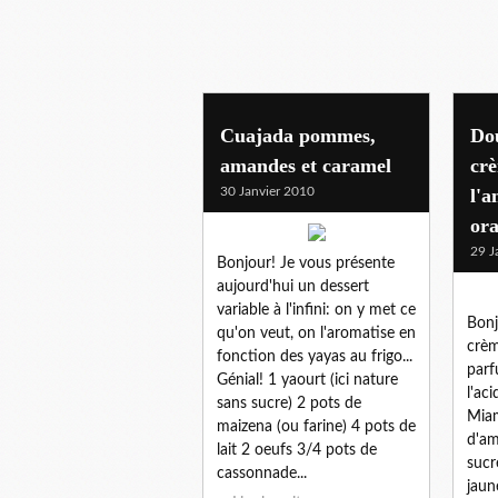
Cuajada pommes,
Do
amandes et caramel
crè
30 Janvier 2010
l'a
or
29 J
Bonjour! Je vous présente
aujourd'hui un dessert
variable à l'infini: on y met ce
Bonj
qu'on veut, on l'aromatise en
crèm
fonction des yayas au frigo...
parf
Génial! 1 yaourt (ici nature
l'aci
sans sucre) 2 pots de
Miam
maizena (ou farine) 4 pots de
d'am
lait 2 oeufs 3/4 pots de
sucr
cassonnade...
jaun