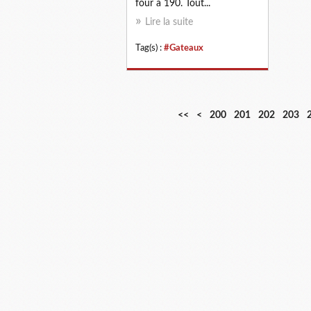
four à 190. Tout...
Lire la suite
Tag(s) :
#Gateaux
<<
<
200
201
202
203