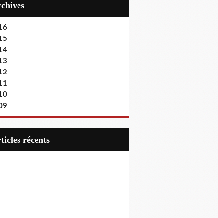
Archives
16
15
14
13
12
11
10
09
articles récents