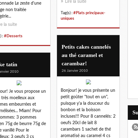
Lire la suite
onnade Le zeste d'une
ge non traitée
Tag(s) :
#Plats principaux-
gérie...
uniques
re la suite
) :
#Desserts
Petits cakes cannelés
au thé caramel et
carambar!
e tatin
26 Janvier 2010
anvier 2010
Bonjour! je vous présente un
our! Je vous propose un
petit goûter "tout en un",
 très moelleux aux
puisque y'a la douceur du
mes embeurrées et
bonbon et la boisson
mélisées... Miam! Pour
S
incluses!!! Pour 8 cannelés: 2
 pommes: 3 pommes
oeufs 20cl de lait 8
en 75g de beurre 75g de
carambars 1 sachet de thé
e vanillé Pour le
aromatisé au caramel 4 cs
leux: 3 oeufs 3 cs