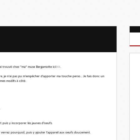
j'ai trouvé chez "ma" muse Bergamotte ici
link
.
tre, je n'ai pas pu m'empêcher d'apporter ma touche perso... Je fais donc un
s mes modifs à côté.
)
ment puis y incorporer les jaunes d'oeufs.
s verrez pourquoi), puis y ajouter l'appareil aux oeufs doucement.