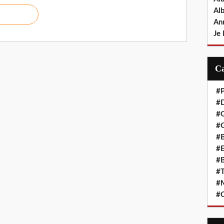
Al
An
Je 
#P
#D
#
#G
#B
#E
#B
#T
#
#C