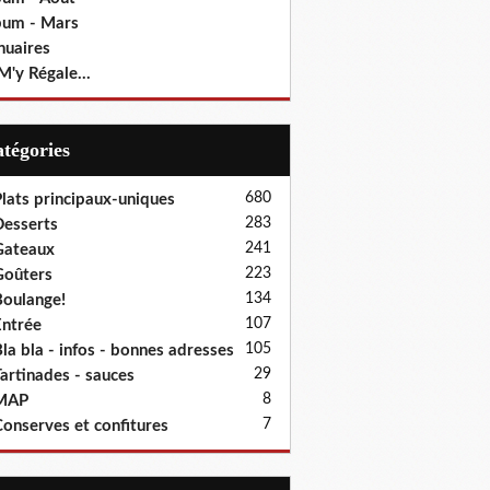
bum - Mars
nuaires
M'y Régale...
Catégories
680
lats principaux-uniques
283
esserts
241
Gateaux
223
oûters
134
oulange!
107
ntrée
105
la bla - infos - bonnes adresses
29
artinades - sauces
8
MAP
7
onserves et confitures