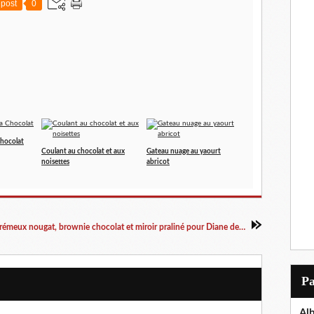
post
0
hocolat
Coulant au chocolat et aux
Gateau nuage au yaourt
noisettes
abricot
Crémeux nougat, brownie chocolat et miroir praliné pour Diane de Poytiers
P
Al