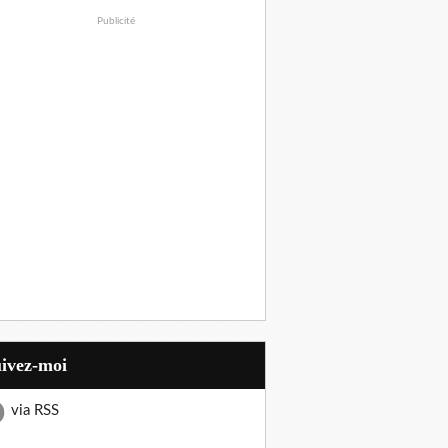
Publicité
uivez-moi
via RSS