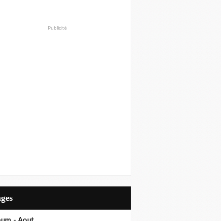
Publicité
ages
bum - Aout