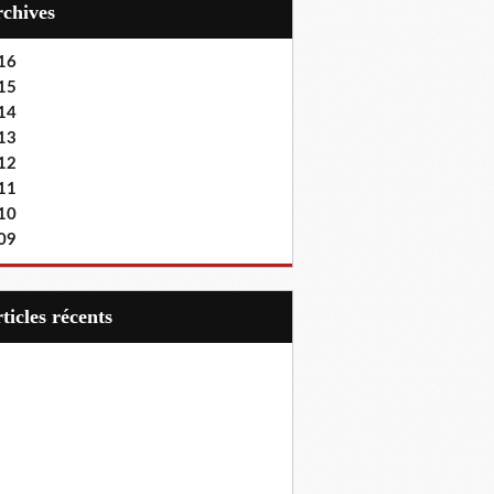
Archives
16
15
14
13
12
11
10
09
articles récents