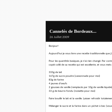
Cannelés de Bordeaux...
26 Juillet 2009
Bonjour!
Aujourd'hui je vous livre une recette traditionnelle que 
Pour les quantités basiques, je n'ai rien changé. Par con
copié-collé de sa recette qui est excellente, et vous met
333g de lait
167g de sucre poudre (cassonnade pour moi)
83g de farine
4 jaunes d'oeufs
2 gousses de vanille (remplacés par 10g de vanille liquide
33 g de beurre fondu (noisette pour moi)
Faire bouillir le lait et la vanille. Laisser refroidir totale
Mélanger le sucre et la farine dans un pichet à bec (vou