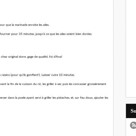
our que la marinade enrobe les ailes.
fourner pour 35 minutes, jusqu'à ce que les ailes soient bien dorées.
hez original store, gage de qualité, foi d'Ana!
es raisins (pour qu'ils gonflent!). Laisser cuire 10 minutes.
vant la fin de la cuisson du riz, les griller à sec puis les concasser grossièrement
ser dans la poele ayant servi à griller les pistaches, et, sur feu doux, ajouter les
S