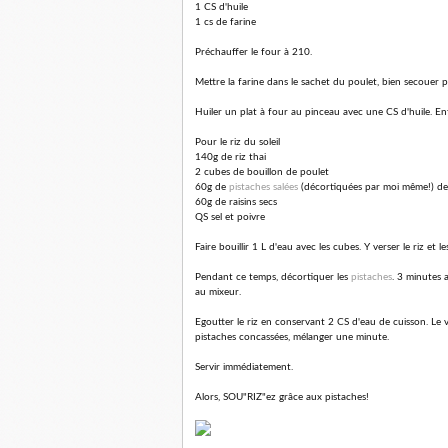
1 CS d'huile
1 cs de farine
Préchauffer le four à 210.
Mettre la farine dans le sachet du poulet, bien secouer p
Huiler un plat à four au pinceau avec une CS d'huile. En
Pour le riz du soleil
140g de riz thai
2 cubes de bouillon de poulet
60g de
pistaches salées
(décortiquées par moi même!) de c
60g de raisins secs
QS sel et poivre
Faire bouillir 1 L d'eau avec les cubes. Y verser le riz et l
Pendant ce temps, décortiquer les
pistaches
. 3 minutes a
au mixeur.
Egoutter le riz en conservant 2 CS d'eau de cuisson. Le ver
pistaches concassées, mélanger une minute.
Servir immédiatement.
Alors, SOU"RIZ"ez grâce aux pistaches!