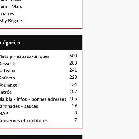
bum - Mars
nuaires
M'y Régale...
Catégories
680
lats principaux-uniques
283
esserts
241
Gateaux
223
oûters
134
oulange!
107
ntrée
105
la bla - infos - bonnes adresses
29
artinades - sauces
8
MAP
7
onserves et confitures