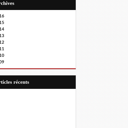
Archives
16
15
14
13
12
11
10
09
articles récents