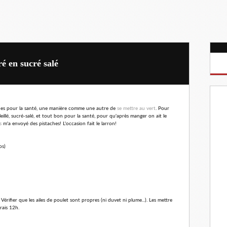
ré en sucré salé
ues pour la santé, une manière comme une autre de
se mettre au vert
. Pour
soleillé, sucré-salé, et tout bon pour la santé, pour qu'après manger on ait le
s
m'a envoyé des pistaches! L'occasion fait le larron!
os)
érifier que les ailes de poulet sont propres (ni duvet ni plume...). Les mettre
rais 12h.