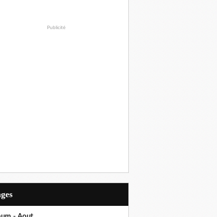
Publicité
ages
bum - Aout