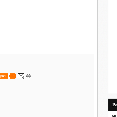
post
0
P
Al