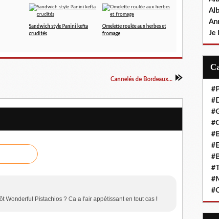
Al
An
Sandwich style Panini kefta
Omelette roulée aux herbes et
Je 
crudités
fromage
Cannelés de Bordeaux...
#P
#D
#
#G
#B
#E
#B
#T
#
#C
ôt Wonderful Pistachios ? Ca a l'air appétissant en tout cas !