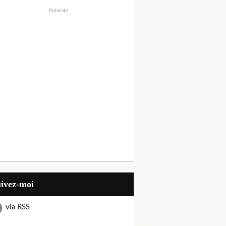
Publicité
uivez-moi
via RSS