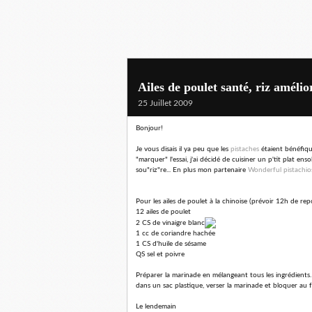
Ailes de poulet santé, riz amélio
25 Juillet 2009
Bonjour!
Je vous disais il ya peu que les
pistaches
étaient bénéfiq
"marquer" l'essai, j'ai décidé de cuisiner un p'tit plat en
sou"riz"re... En plus mon partenaire
Wonderful pistachio
Pour les ailes de poulet à la chinoise (prévoir 12h de rep
12 ailes de poulet
2 CS de vinaigre blanc
1 cc de coriandre hachée
1 CS d'huile de sésame
QS sel et poivre
Préparer la marinade en mélangeant tous les ingrédients. V
dans un sac plastique, verser la marinade et bloquer au f
Le lendemain