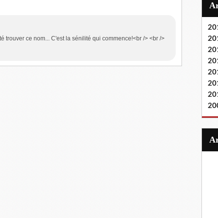
20
été trouver ce nom... C'est la sénilité qui commence!<br /> <br />
20
20
20
20
20
20
20