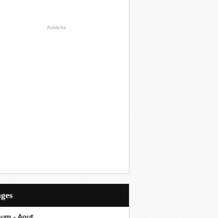
Publicité
ages
bum - Aout