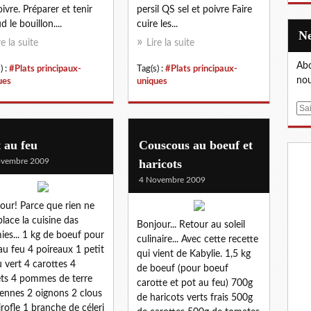
oivre. Préparer et tenir
persil QS sel et poivre Faire
 le bouillon....
cuire les...
re la suite
Lire la suite
Abo
) :
#Plats principaux-
Tag(s) :
#Plats principaux-
nou
ues
uniques
E
m
a
 au feu
Couscous au boeuf et
i
ovembre 2009
haricots
l
4 Novembre 2009
our! Parce que rien ne
lace la cuisine das
Bonjour... Retour au soleil
es... 1 kg de boeuf pour
culinaire... Avec cette recette
au feu 4 poireaux 1 petit
qui vient de Kabylie. 1,5 kg
 vert 4 carottes 4
de boeuf (pour boeuf
ts 4 pommes de terre
carotte et pot au feu) 700g
nnes 2 oignons 2 clous
de haricots verts frais 500g
irofle 1 branche de céleri