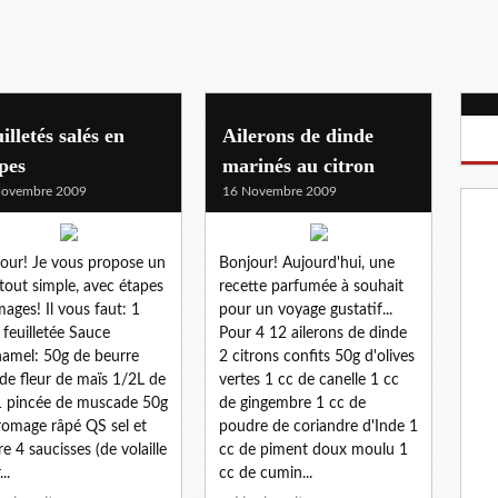
illetés salés en
Ailerons de dinde
pes
marinés au citron
Novembre 2009
16 Novembre 2009
our! Je vous propose un
Bonjour! Aujourd'hui, une
 tout simple, avec étapes
recette parfumée à souhait
mages! Il vous faut: 1
pour un voyage gustatif...
 feuilletée Sauce
Pour 4 12 ailerons de dinde
amel: 50g de beurre
2 citrons confits 50g d'olives
de fleur de maïs 1/2L de
vertes 1 cc de canelle 1 cc
 1 pincée de muscade 50g
de gingembre 1 cc de
romage râpé QS sel et
poudre de coriandre d'Inde 1
re 4 saucisses (de volaille
cc de piment doux moulu 1
..
cc de cumin...