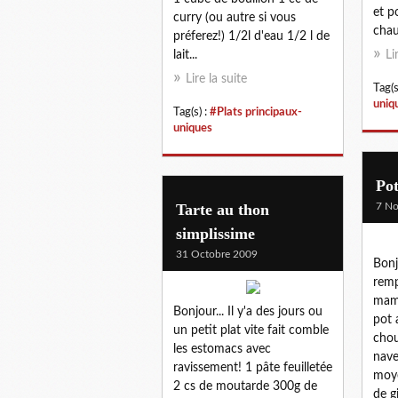
et p
curry (ou autre si vous
chaud
préferez!) 1/2l d'eau 1/2 l de
lait...
Li
Lire la suite
Tag(s
uniq
Tag(s) :
#Plats principaux-
uniques
Pot
Tarte au thon
7 N
simplissime
31 Octobre 2009
Bonj
remp
mami
Bonjour... Il y'a des jours ou
pot 
un petit plat vite fait comble
chou
les estomacs avec
nave
ravissement! 1 pâte feuilletée
moye
2 cs de moutarde 300g de
de g