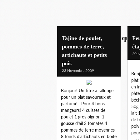
plats principaux-uniques
Tajine de poulet,
Feu
pommes de terre,
éta
artichauts et petits
20 
pois
23 Novembre 2009
Bonj
plat
en i
Bonjour! Un titre à rallonge
pâte
pour un plat savoureux et
béch
parfumé... Pour 4 bons
50g 
mangeurs! 4 cuisses de
lait
poulet 1 gros oignon 1
de f
gousse d'ail 3 tomates 4
poiv
pommes de terre moyennes
pour.
8 fonds d'artichauts en boîte