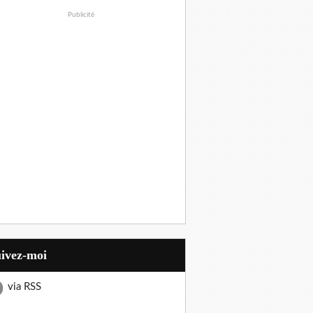
Publicité
uivez-moi
via RSS