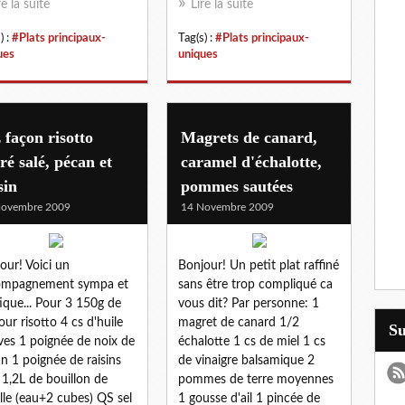
re la suite
Lire la suite
) :
#Plats principaux-
Tag(s) :
#Plats principaux-
ues
uniques
 façon risotto
Magrets de canard,
ré salé, pécan et
caramel d'échalotte,
sin
pommes sautées
Novembre 2009
14 Novembre 2009
our! Voici un
Bonjour! Un petit plat raffiné
ompagnement sympa et
sans être trop compliqué ca
ique... Pour 3 150g de
vous dit? Par personne: 1
pour risotto 4 cs d'huile
magret de canard 1/2
S
ives 1 poignée de noix de
échalotte 1 cs de miel 1 cs
n 1 poignée de raisins
de vinaigre balsamique 2
 1,2L de bouillon de
pommes de terre moyennes
ille (eau+2 cubes) QS sel
1 gousse d'ail 1 pincée de