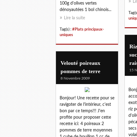
Li
100g d'olives vertes
dénoyautées 1 bol chinois...
Tag(s
Lire la suite
uniq
Tag(s) :
#Plats principaux-
uniques
Riz
suc
Velouté poireaux
rai
pommes de terre
15 
8 Novembre 2009
Bonj
acc
Bonjour! Une recette pour se
exot
ravigoter de l'intérieur, c'est
riz 
bon par ce temps!!! J'en
d'ol
profite pour proposer cette
péca
recette ici: 4 poireaux 2
secs
pommes de terre moyennes
vola
1 cube de bouillon 1 cc de