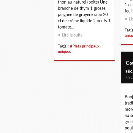
thon au naturel (boîte) Une
1 cc
branche de thym 1 grosse
feuil
poignée de gruyère rapé 20
Li
cl de crème liquide 2 oeufs 1
tomate...
Tag(s
Lire la suite
uniq
Tag(s) :
#Plats principaux-
uniques
Co
séc
30 O
Bonj
trad
morc
au s
gros
poul