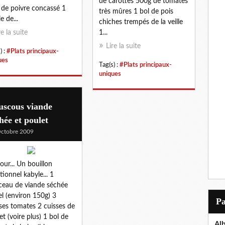
de carottes 500g de tomates
 de poivre concassé 1
très mûres 1 bol de pois
le de...
chiches trempés de la veille
re la suite
1...
Lire la suite
) :
#Plats principaux-
ues
Tag(s) :
#Plats principaux-
uniques
uscous viande
hée et poulet
ctobre 2009
our... Un bouillon
itionnel kabyle... 1
eau de viande séchée
el (environ 150g) 3
P
ses tomates 2 cuisses de
et (voire plus) 1 bol de
Al