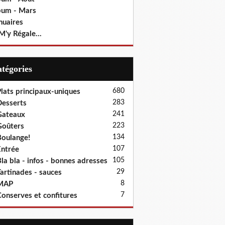
bum - Mars
nuaires
M'y Régale...
Catégories
680
lats principaux-uniques
283
esserts
241
Gateaux
223
oûters
134
oulange!
107
ntrée
105
la bla - infos - bonnes adresses
29
artinades - sauces
8
MAP
7
onserves et confitures