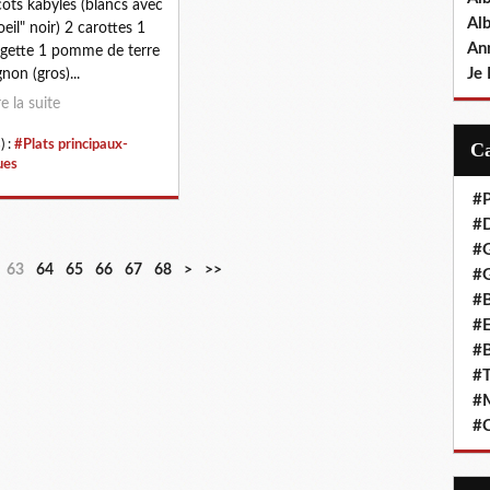
cots kabyles (blancs avec
Al
oeil" noir) 2 carottes 1
An
gette 1 pomme de terre
Je 
gnon (gros)...
re la suite
) :
#Plats principaux-
ues
#P
#D
#
63
64
65
66
67
68
>
>>
#G
#B
#E
#B
#T
#
#C