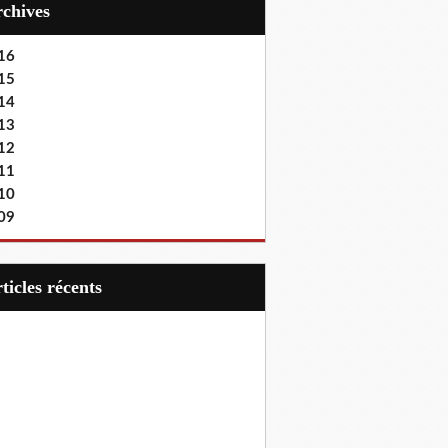
Archives
16
15
14
13
12
11
10
09
articles récents