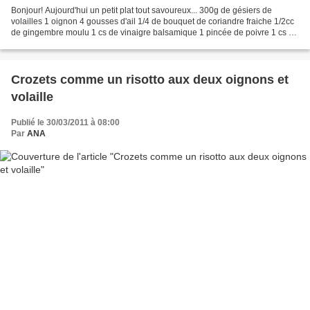
Bonjour! Aujourd'hui un petit plat tout savoureux... 300g de gésiers de
volailles 1 oignon 4 gousses d'ail 1/4 de bouquet de coriandre fraiche 1/2cc
de gingembre moulu 1 cs de vinaigre balsamique 1 pincée de poivre 1 cs de
sauce soja Faire chauffer une...
Crozets comme un risotto aux deux oignons et
volaille
Publié le 30/03/2011 à 08:00
Par
ANA