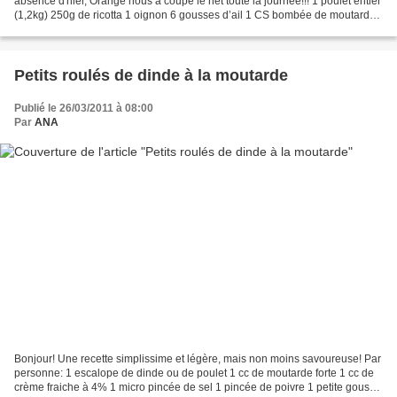
absence d'hier, Orange nous a coupé le net toute la journée!!! 1 poulet entier
(1,2kg) 250g de ricotta 1 oignon 6 gousses d’ail 1 CS bombée de moutarde
forte 1 cs de basilic surgelé...
Petits roulés de dinde à la moutarde
Publié le 26/03/2011 à 08:00
Par
ANA
Bonjour! Une recette simplissime et légère, mais non moins savoureuse! Par
personne: 1 escalope de dinde ou de poulet 1 cc de moutarde forte 1 cc de
crème fraiche à 4% 1 micro pincée de sel 1 pincée de poivre 1 petite gousse