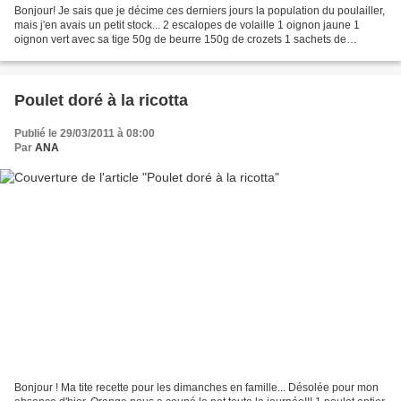
Bonjour! Je sais que je décime ces derniers jours la population du poulailler,
mais j'en avais un petit stock... 2 escalopes de volaille 1 oignon jaune 1
oignon vert avec sa tige 50g de beurre 150g de crozets 1 sachets de
bouillon de volaille Ariaké 600ml...
Poulet doré à la ricotta
Publié le 29/03/2011 à 08:00
Par
ANA
Bonjour ! Ma tite recette pour les dimanches en famille... Désolée pour mon