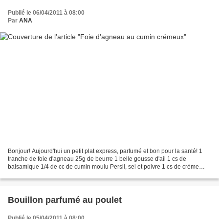
Publié le 06/04/2011 à 08:00
Par
ANA
Bonjour! Aujourd'hui un petit plat express, parfumé et bon pour la santé! 1
tranche de foie d'agneau 25g de beurre 1 belle gousse d'ail 1 cs de
balsamique 1/4 de cc de cumin moulu Persil, sel et poivre 1 cs de crème
fraiche épaisse Faire chauffer le beurre...
Bouillon parfumé au poulet
Publié le 05/04/2011 à 08:00