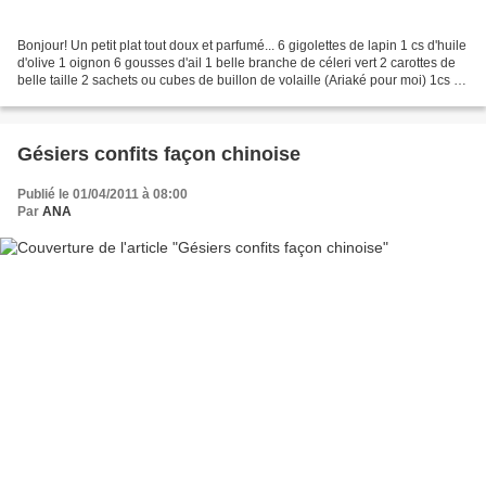
Bonjour! Un petit plat tout doux et parfumé... 6 gigolettes de lapin 1 cs d'huile
d'olive 1 oignon 6 gousses d'ail 1 belle branche de céleri vert 2 carottes de
belle taille 2 sachets ou cubes de buillon de volaille (Ariaké pour moi) 1cs de
miel 1/4 de...
Gésiers confits façon chinoise
Publié le 01/04/2011 à 08:00
Par
ANA