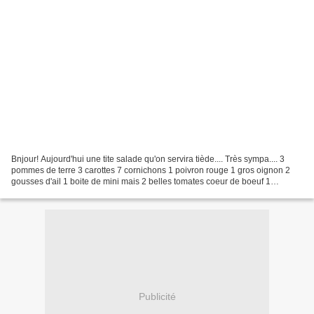
Bnjour! Aujourd'hui une tite salade qu'on servira tiède.... Très sympa.... 3
pommes de terre 3 carottes 7 cornichons 1 poivron rouge 1 gros oignon 2
gousses d'ail 1 boite de mini mais 2 belles tomates coeur de boeuf 1
bouquet de ciboulette 1 oignon nouveau...
Publicité