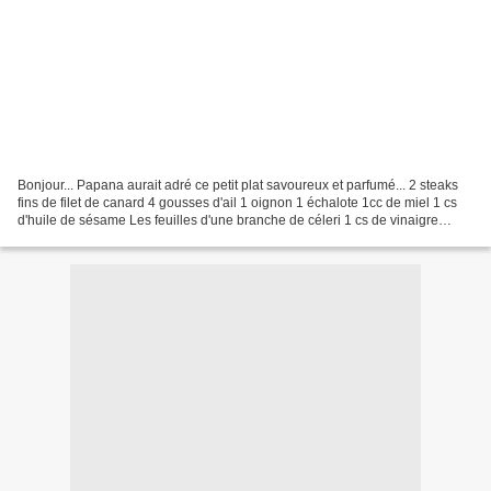
Bonjour... Papana aurait adré ce petit plat savoureux et parfumé... 2 steaks
fins de filet de canard 4 gousses d'ail 1 oignon 1 échalote 1cc de miel 1 cs
d'huile de sésame Les feuilles d'une branche de céleri 1 cs de vinaigre
blanc 2 cs de nuoc mam 1/4...