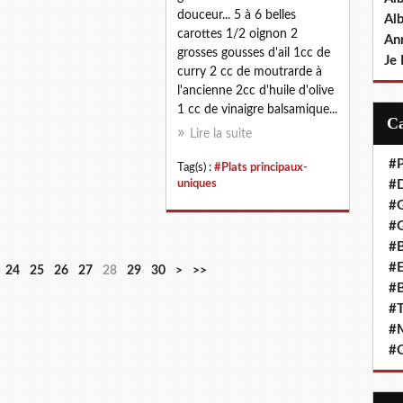
douceur... 5 à 6 belles
Al
carottes 1/2 oignon 2
An
grosses gousses d'ail 1cc de
Je 
curry 2 cc de moutrarde à
l'ancienne 2cc d'huile d'olive
1 cc de vinaigre balsamique...
Lire la suite
#P
Tag(s) :
#Plats principaux-
uniques
#D
#
#G
#B
#E
4
5
6
24
25
26
27
28
29
30
>
>>
#B
0
0
0
#T
#
#C