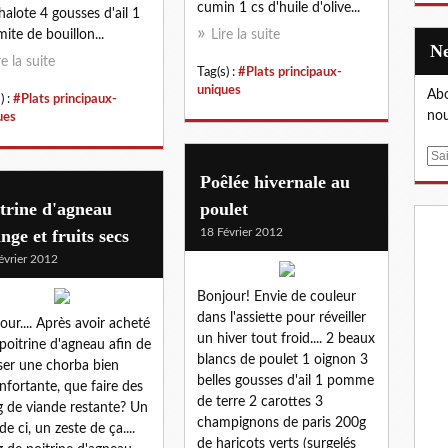
cumin 1 cs d'huile d'olive...
halote 4 gousses d'ail 1
ite de bouillon...
Lire la suite
re la suite
Tag(s) :
#Plats principaux-
uniques
Abo
) :
#Plats principaux-
nou
ues
E
m
Poêlée hivernale au
a
trine d'agneau
poulet
i
nge et fruits secs
18 Février 2012
l
évrier 2012
Bonjour! Envie de couleur
dans l'assiette pour réveiller
our.... Après avoir acheté
un hiver tout froid.... 2 beaux
poitrine d'agneau afin de
blancs de poulet 1 oignon 3
iser une chorba bien
belles gousses d'ail 1 pomme
nfortante, que faire des
de terre 2 carottes 3
 de viande restante? Un
champignons de paris 200g
de ci, un zeste de ça....
de haricots verts (surgelés