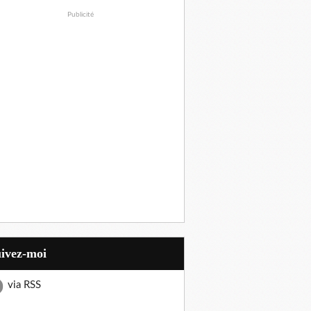
Publicité
uivez-moi
via RSS