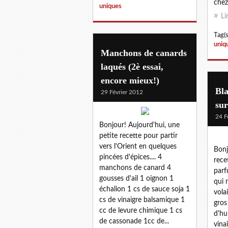
chez.
uniques
Li
Tag(s
uniq
Manchons de canards
laqués (2è essai,
encore mieux!)
Bla
29 Février 2012
sur
24 F
Bonjour! Aujourd'hui, une
petite recette pour partir
vers l'Orient en quelques
Bonj
pincées d'épices.... 4
rece
manchons de canard 4
parf
gousses d'ail 1 oignon 1
qui 
échalion 1 cs de sauce soja 1
volai
cs de vinaigre balsamique 1
gros
cc de levure chimique 1 cs
d'hu
de cassonade 1cc de...
vina