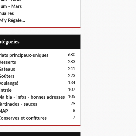
bum - Mars
nuaires
M'y Régale...
Catégories
680
lats principaux-uniques
283
esserts
241
Gateaux
223
oûters
134
oulange!
107
ntrée
105
la bla - infos - bonnes adresses
29
artinades - sauces
8
MAP
7
onserves et confitures