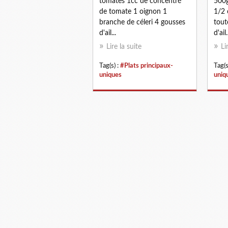
tomates 1cc de concentré
500g
de tomate 1 oignon 1
1/2 
branche de céleri 4 gousses
tout
d'ail...
d'ail.
Lire la suite
Li
Tag(s) :
#Plats principaux-
Tag(s
uniques
uniq