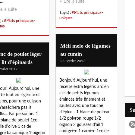
..
Lire la suite
re la suite
Tag(s) :
#Plats principaux-
uniques
) :
#Plats principaux-
ues
Méli mélo de légumes
nc de poulet léger
au cumin
 lit d'épinards
26 Février 2012
évrier 2012
Bonjour! Aujourd'hui, une
recette extra légère: arc en
our! Aujourd'hui, une
ciel de petits légumes
tte tout en légèreté et
émincés très finement et
ums, pour une cuisson
sautés avec une touche
n'assèchera pas la
S
d'épice... 1 blanc de poireau
lle.... Par personne: 1
1/2 poivron rouge 1/2
 blanc de poulet 1cc
oignon 2 gousses d'ail 1
ile d'olive 1 cs de
courgette 1 carotte 1cc de
igre balsamique 1 oignon