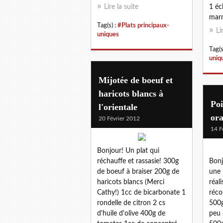
Lire la suite
1 éc
marm
Tag(s) :
#Plats principaux-
Li
uniques
Tag(s
uniq
Mijotée de boeuf et
haricots blancs à
Poi
l'orientale
ora
20 Février 2012
14 F
Bonjour! Un plat qui
réchauffe et rassasie! 300g
Bonj
de boeuf à braiser 200g de
une 
haricots blancs (Merci
réal
Cathy!) 1cc de bicarbonate 1
réco
rondelle de citron 2 cs
500g
d'huile d'olive 400g de
peu 