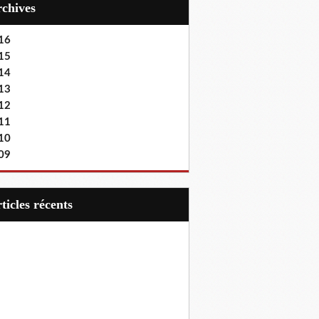
Archives
16
15
14
13
12
11
10
09
articles récents