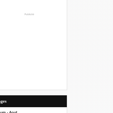
Publicité
ages
bum - Aout