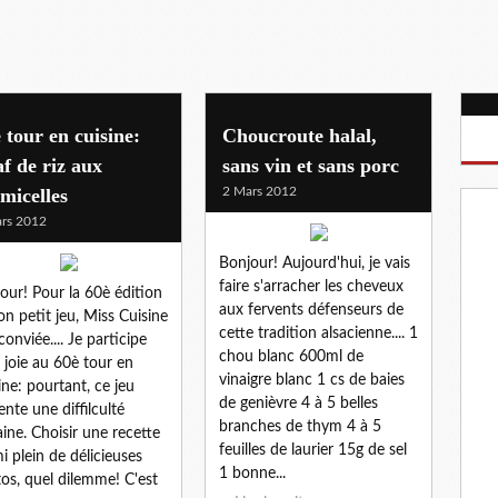
 tour en cuisine:
Choucroute halal,
af de riz aux
sans vin et sans porc
micelles
2 Mars 2012
rs 2012
Bonjour! Aujourd'hui, je vais
faire s'arracher les cheveux
our! Pour la 60è édition
aux fervents défenseurs de
on petit jeu, Miss Cuisine
cette tradition alsacienne.... 1
conviée.... Je participe
chou blanc 600ml de
 joie au 60è tour en
vinaigre blanc 1 cs de baies
ine: pourtant, ce jeu
de genièvre 4 à 5 belles
ente une diffilculté
branches de thym 4 à 5
aine. Choisir une recette
feuilles de laurier 15g de sel
i plein de délicieuses
1 bonne...
os, quel dilemme! C'est