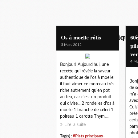
plats principaux-uniques
Os à moelle rôtis
60è
5 Mars 2012
pil
ver
4 Ma
Bonjour! Aujourd'hui, une
recette qui révèle la saveur
authentique de l'os à moelle:
Bonj
il faut aimer ce morceau très
de s
riche autrement qu'en pot
m'a 
au feu, car c'est un produit
avec
qui divise... 2 rondelles d'os à
Cuis
moelle 1 branche de céleri 1
prés
poireau 1 carotte Thym,...
cert
Lire la suite
parm
phot
Tag(s) :
#Plats principaux-