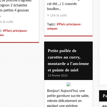
 de poitrine d'agneau
cet été....) 1 coeurde
oignon 2 échalotes
bouillon...
es petites 4 gousses
..
Lire la suite
re la suite
Tag(s) :
#Plats principaux-
uniques
) :
#Plats principaux-
ues
Petite poêlée de
carottes au curry,
moutarde a l'ancienne
et pointe de miel
13 Février 2012
Bonjour! Aujourd'hui, une
P
petite garniture sucrée salée,
relevée délicatement en
gardant une extrême
Al