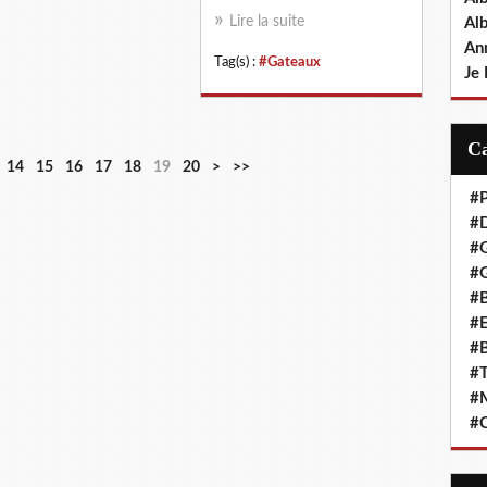
Lire la suite
Al
An
Tag(s) :
#Gateaux
Je 
14
15
16
17
18
19
20
>
>>
#P
#D
#
#G
#B
#E
#B
#T
#
#C