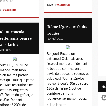
re la suite
Tag(s) :
#Gateaux
) :
#Gateaux
Dôme léger aux fruits
dant chocolat-
rouges
sette, sans beurre
10 Mai 2010
sans farine
vril 2010
Bonjour! Encore un
entremet! Oui, mais avec
l'été qui montre timidement
our! Oui, j' suis une
le bout de son nez, on a
rmande, mais mon
envie de douceurs sucrées et
alon me fait parfois
acidulées! Pour la génoise
eler qu'il faut que je me
roulée: 5 oeufs 60g de sucre
e... Mes résolutions ne
S
130g de farine 1 pot de
nent pas longtemps,
confiture de fruits
u'à l'heure du goûter, le
rouges(cerise, maison pour...
s d'un fondant
ptionnel! 200g de
Lire la suite