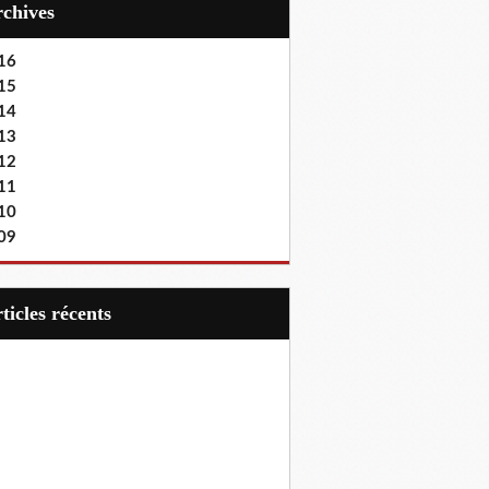
Archives
16
15
14
13
12
11
10
09
articles récents