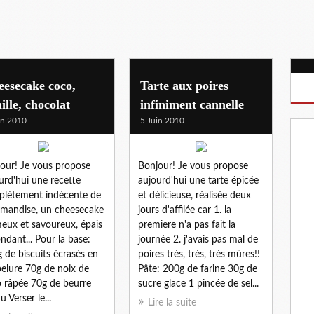
esecake coco,
Tarte aux poires
ille, chocolat
infiniment cannelle
in 2010
5 Juin 2010
our! Je vous propose
Bonjour! Je vous propose
urd'hui une recette
aujourd'hui une tarte épicée
lètement indécente de
et délicieuse, réalisée deux
mandise, un cheesecake
jours d'affilée car 1. la
eux et savoureux, épais
premiere n'a pas fait la
ondant... Pour la base:
journée 2. j'avais pas mal de
 de biscuits écrasés en
poires très, très, très mûres!!
elure 70g de noix de
Pâte: 200g de farine 30g de
 râpée 70g de beurre
sucre glace 1 pincée de sel...
u Verser le...
Lire la suite