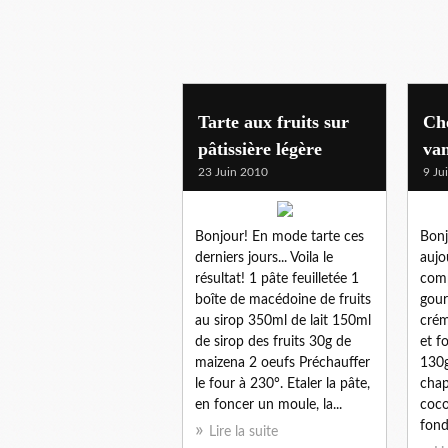
gateaux
Tarte aux fruits sur
Che
pâtissière légère
van
23 Juin 2010
9 Ju
Bonjour! En mode tarte ces
Bonj
derniers jours... Voila le
aujo
résultat! 1 pâte feuilletée 1
comp
boîte de macédoine de fruits
gour
au sirop 350ml de lait 150ml
crém
de sirop des fruits 30g de
et f
maizena 2 oeufs Préchauffer
130g
le four à 230°. Etaler la pâte,
chap
en foncer un moule, la...
coco
fond
Lire la suite