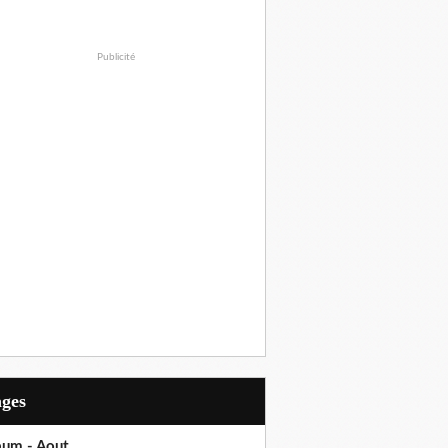
Publicité
ages
bum - Aout