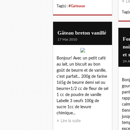
Li
Tag(s) :
#Gateaux
Tag(s
Gâteau breton vanillé
Fon
17 Mai 2010
noi
et 
Bonjour! Avec un petit café
24 A
au lait, un biscuit au bon
goût de beurre et de vanille,
c'est parfait... 200g de farine
Bonj
165g de beurre demi sel ou
gou
beurre+1/2 cc de fleur de sel
pant
1 cc de poudre de vanille
rapp
Labelle 3 oeufs 100g de
calm
sucre 1cc de levure
tien
chimique...
jusq
Lire la suite
temp
exce