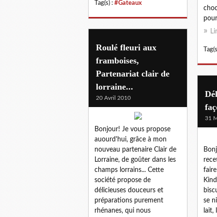
Tag(s) :
#Gateaux
choc
pour.
Li
Roulé fleuri aux
Tag(s
framboises,
Partenariat clair de
lorraine...
Dél
20 Avril 2010
faç
31 M
Bonjour! Je vous propose
auourd'hui, grâce à mon
nouveau partenaire Clair de
Bonj
Lorraine, de goûter dans les
rece
champs lorrains... Cette
faire
société propose de
Kind
délicieuses douceurs et
bisc
préparations purement
se n
rhénanes, qui nous
lait,