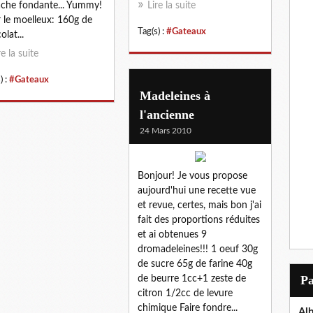
che fondante... Yummy!
Lire la suite
 le moelleux: 160g de
Tag(s) :
#Gateaux
olat...
re la suite
) :
#Gateaux
Madeleines à
l'ancienne
24 Mars 2010
Bonjour! Je vous propose
aujourd'hui une recette vue
et revue, certes, mais bon j'ai
fait des proportions réduites
et ai obtenues 9
dromadeleines!!! 1 oeuf 30g
de sucre 65g de farine 40g
P
de beurre 1cc+1 zeste de
citron 1/2cc de levure
chimique Faire fondre...
Al