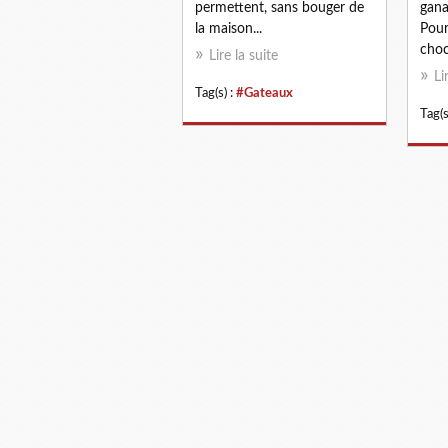
permettent, sans bouger de
gana
la maison...
Pour
choc
Lire la suite
Li
Tag(s) :
#Gateaux
Tag(s