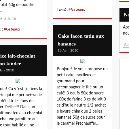
olat 60g de poudre
Tag(s) :
#Gateaux
..
re la suite
Abo
) :
#Gateaux
nou
Cake facon tatin aux
bananes
E
16 Avril 2010
m
ice lait-chocolat
a
on kinder
i
Bonjour! Je vous propose un
l
ars 2010
petit cake moelleux et
gourmand pour
accompagner le thé ou un
our! Ca y 'est, je tiens la
café! 3 oeufs 50g de sucre
tte qui me permettra de
100g de farine 3 cs de lait 3
 défaillir les fans de
cs d'huile neutre 1/2 sachet
er Délice!!! Dans un
e levure chimique 2 belles
uit moelleux au chocolat,
bananes 50g de sucre pour
iche une garniture au
le caramel Préchauffer...
 le tout habillé d'une