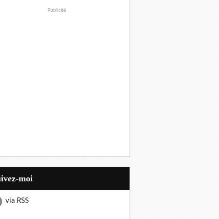
Publicité
uivez-moi
via RSS