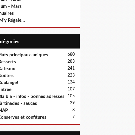
bum - Mars
nuaires
M'y Régale...
Catégories
680
lats principaux-uniques
283
esserts
241
Gateaux
223
oûters
134
oulange!
107
ntrée
105
la bla - infos - bonnes adresses
29
artinades - sauces
8
MAP
7
onserves et confitures