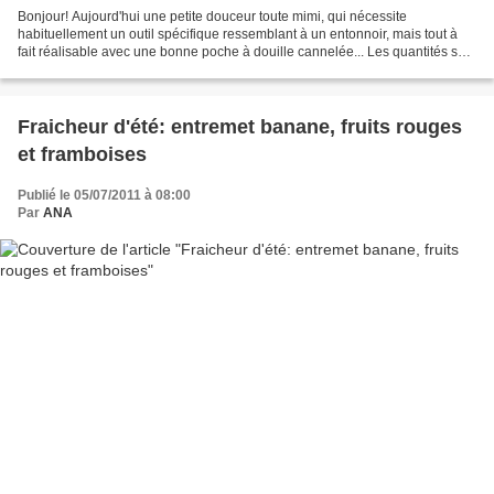
Bonjour! Aujourd'hui une petite douceur toute mimi, qui nécessite
habituellement un outil spécifique ressemblant à un entonnoir, mais tout à
fait réalisable avec une bonne poche à douille cannelée... Les quantités sont
un peu innattendues mais j'ai divisé...
Fraicheur d'été: entremet banane, fruits rouges
et framboises
Publié le 05/07/2011 à 08:00
Par
ANA