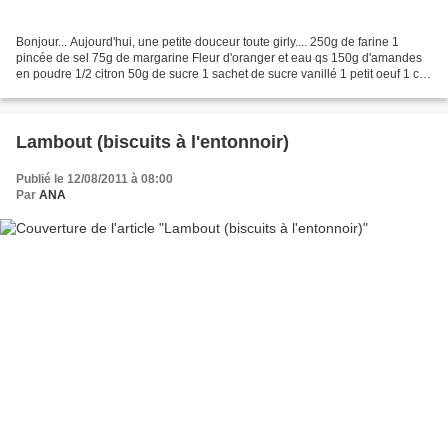
Bonjour... Aujourd'hui, une petite douceur toute girly.... 250g de farine 1
pincée de sel 75g de margarine Fleur d'oranger et eau qs 150g d'amandes
en poudre 1/2 citron 50g de sucre 1 sachet de sucre vanillé 1 petit oeuf 1 cc
de colorant en poudre Faire...
Lambout (biscuits à l'entonnoir)
Publié le 12/08/2011 à 08:00
Par
ANA