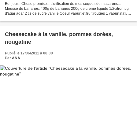
Bonjour... Chose promise... L'utilisation de mes coques de macarons...
Mousse de bananes: 400g de bananes 200g de crème liquide 1/2citron 5g
d'agar agar 2 cs de sucre vanillé Coeur yaourt et fruit rouges 1 yaourt nature
au lait entier(125g) 220g de fruits...
Cheesecake à la vanille, pommes dorées,
nougatine
Publié le 17/06/2011 à 08:00
Par
ANA