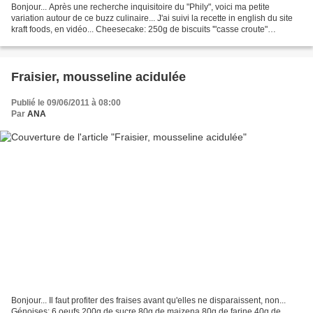
Bonjour... Après une recherche inquisitoire du "Phily", voici ma petite
variation autour de ce buzz culinaire... J'ai suivi la recette in english du site
kraft foods, en vidéo... Cheesecake: 250g de biscuits '"casse croute"
(miam...) 80g de beurre fondu...
Fraisier, mousseline acidulée
Publié le 09/06/2011 à 08:00
Par
ANA
Bonjour... Il faut profiter des fraises avant qu'elles ne disparaissent, non...
Génoises: 6 oeufs 200g de sucre 80g de maizena 80g de farine 40g de