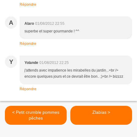
Répondre
A
Alaro
01/08/2012 22:55
superbe et super gourmande ! ^^
Répondre
Y
Yolande
01/08/2012 22:25
j'attends avec impatience les mirabelles du jardin...<br />
encore quelques jours et ce devrait être bon.. ;)<br /> bizzzz
Répondre
< Petit crumble pommes
Zlabias >
pêches