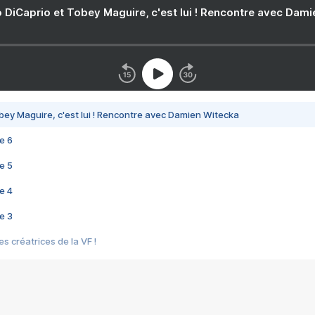
 DiCaprio et Tobey Maguire, c'est lui ! Rencontre avec Dam
bey Maguire, c'est lui ! Rencontre avec Damien Witecka
e 6
e 5
e 4
e 3
s créatrices de la VF !
e 2
e 1