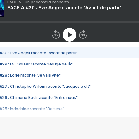
FACE A - un podcast Purecharts
FACE A #30 : Eve Angeli raconte "Avant de partir"
#30 : Eve Angeli raconte "Avant de partir"
#29 : MC Solaar raconte "Bouge de là"
28 : Lorie raconte "Je vais vite"
#27 : Christophe Willem raconte "Jacques a dit"
#26 : Chimène Badi raconte "Entre nous"
#25 : Indochine raconte "3e sexe"
#24 : Zaho raconte "C'est chelou"
#23 : Patrick Bruel raconte "Au café des délices"