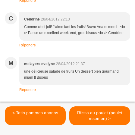
Répondre
C
Cendrine
28/04/2012 22:13
Comme c'est joli! J'aime tant les fruits! Bravo Ana et merci...<br
/> Passe un excellent week-end, gros bisous.<br /> Cendrine
Répondre
M
melayers evelyne
28/04/2012 21:37
une délicieuse salade de fruits Un dessert bien gourmand
miam !! Bisous
Répondre
< Tatin pommes ananas
Rfissa au poulet (poulet
msemen) >