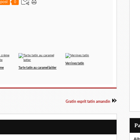
post
0
Verrines tatin
ème
Tarte tatin au caramel laitier
Gratin esprit tatin amandin
P
Al