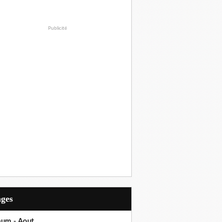
Publicité
ages
bum - Aout