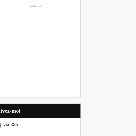
Publicité
uivez-moi
via RSS