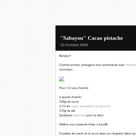
"Sabayon" Cacao pistache
10 Octobre 2009
Bonjour!
Comme promis, j'imaugure mon partenariat avec
Histoir
onctueux....
Pour 4 il vous faudra:
6 jaunes d'oeufs
100g de sucre
3 CS de
cacao aromatisé à la pistache
170g de lait
Quelques
pistaches
pour la déco
Mettre une casserole d'eau à bouillir.
Fouetter les oeufs et le sucre dans un récipient allant au