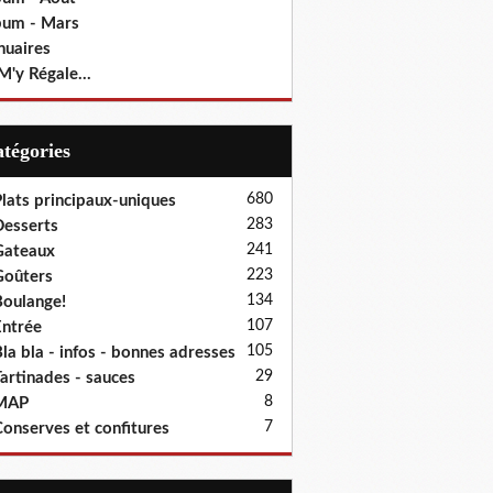
bum - Mars
nuaires
M'y Régale...
Catégories
680
lats principaux-uniques
283
esserts
241
Gateaux
223
oûters
134
oulange!
107
ntrée
105
la bla - infos - bonnes adresses
29
artinades - sauces
8
MAP
7
onserves et confitures