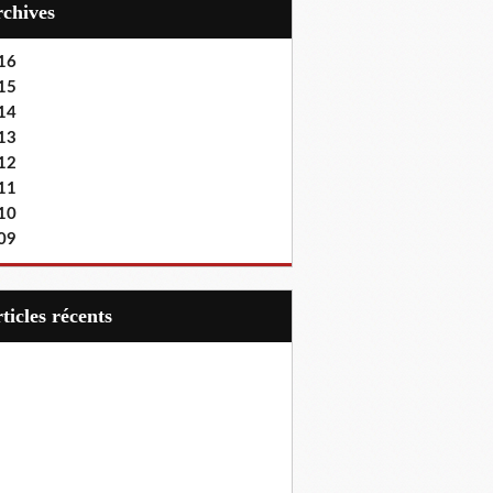
Archives
16
15
14
13
12
11
10
09
articles récents