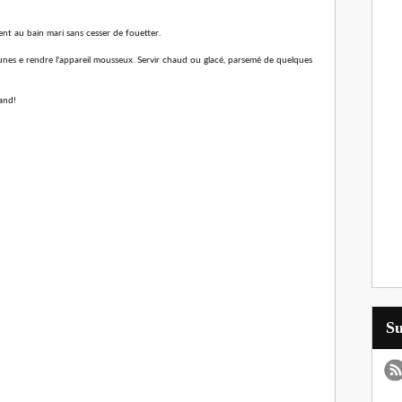
ient au bain mari sans cesser de fouetter.
aunes e rendre l'appareil mousseux. Servir chaud ou glacé, parsemé de quelques
and!
S