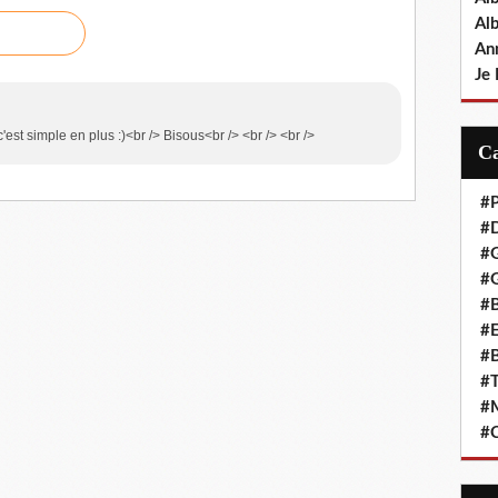
Al
An
Je 
'est simple en plus :)<br /> Bisous<br /> <br /> <br />
#P
#D
#
#G
#B
#E
#B
#T
#
#C