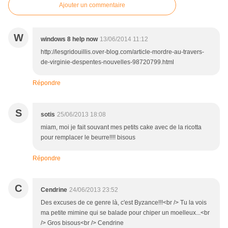
Ajouter un commentaire
W
windows 8 help now
13/06/2014 11:12
http://lesgridouillis.over-blog.com/article-mordre-au-travers-
de-virginie-despentes-nouvelles-98720799.html
Répondre
S
sotis
25/06/2013 18:08
miam, moi je fait souvant mes petits cake avec de la ricotta
pour remplacer le beurre!!!! bisous
Répondre
C
Cendrine
24/06/2013 23:52
Des excuses de ce genre là, c'est Byzance!!!<br /> Tu la vois
ma petite mimine qui se balade pour chiper un moelleux...<br
/> Gros bisous<br /> Cendrine