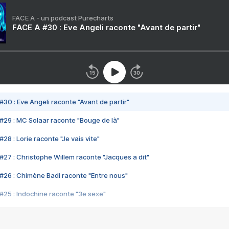
FACE A - un podcast Purecharts
FACE A #30 : Eve Angeli raconte "Avant de partir"
#30 : Eve Angeli raconte "Avant de partir"
#29 : MC Solaar raconte "Bouge de là"
28 : Lorie raconte "Je vais vite"
#27 : Christophe Willem raconte "Jacques a dit"
#26 : Chimène Badi raconte "Entre nous"
#25 : Indochine raconte "3e sexe"
#24 : Zaho raconte "C'est chelou"