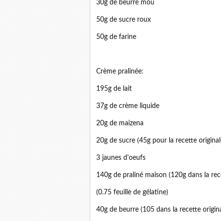
30g de beurre mou
50g de sucre roux
50g de farine
Crème pralinée:
195g de lait
37g de crème liquide
20g de maizena
20g de sucre (45g pour la recette original
3 jaunes d'oeufs
140g de praliné maison (120g dans la rece
(0.75 feuille de gélatine)
40g de beurre (105 dans la recette origina