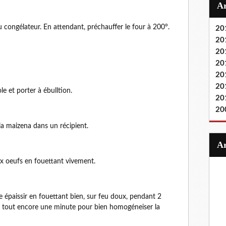
congélateur. En attendant, préchauffer le four à 200°.
20
20
20
20
20
20
le et porter à ébulltion.
20
20
t la maizena dans un récipient.
 aux oeufs en fouettant vivement.
re épaissir en fouettant bien, sur feu doux, pendant 2
 le tout encore une minute pour bien homogéneiser la