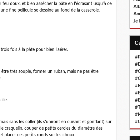
feu doux, et bien assécher la pâte en l'écrasant usqu'à ce
Al
u'une fine pellicule se dessine au fond de la casserole.
An
Je 
rois fois à la pâte pour bien l'aérer.
#P
#D
#
it être très souple, former un ruban, mais ne pas être
n.
#G
#B
#E
#B
lle.
#T
#
#C
s sans les coller (ils s'uniront en cuisant et gonflant) sur
 le craquelin, couper de petits cercles du diamètre des
t placer ces petits ronds sur les choux.