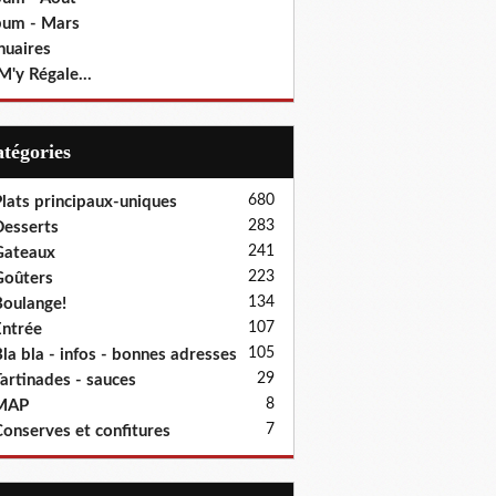
bum - Mars
nuaires
M'y Régale...
Catégories
680
lats principaux-uniques
283
esserts
241
Gateaux
223
oûters
134
oulange!
107
ntrée
105
la bla - infos - bonnes adresses
29
artinades - sauces
8
MAP
7
onserves et confitures