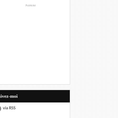
Publicité
uivez-moi
via RSS