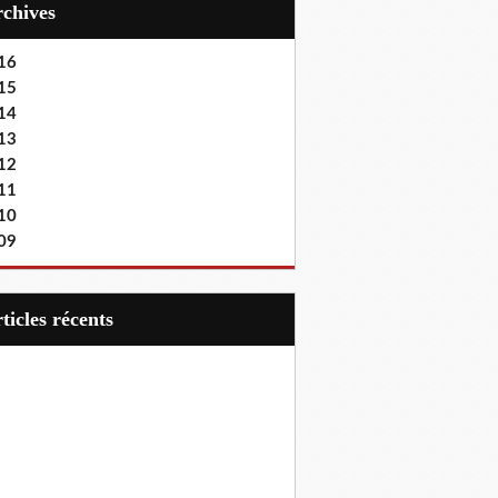
Archives
16
15
14
13
12
11
10
09
articles récents