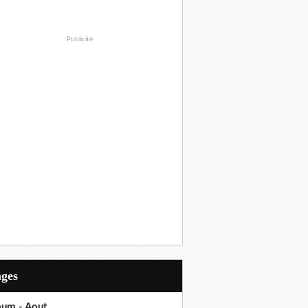
Publicité
ages
bum - Aout