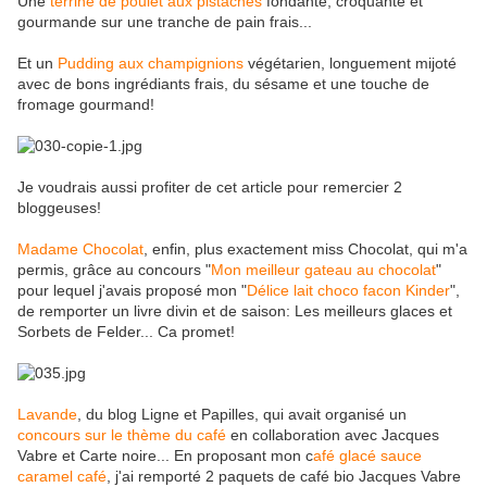
Une
terrine de poulet aux pistaches
fondante, croquante et
gourmande sur une tranche de pain frais...
Et un
Pudding aux champignions
végétarien, longuement mijoté
avec de bons ingrédiants frais, du sésame et une touche de
fromage gourmand!
Je voudrais aussi profiter de cet article pour remercier 2
bloggeuses!
Madame Chocolat
, enfin, plus exactement miss Chocolat, qui m'a
permis, grâce au concours "
Mon meilleur gateau au chocolat
"
pour lequel j'avais proposé mon "
Délice lait choco facon Kinder
",
de remporter un livre divin et de saison: Les meilleurs glaces et
Sorbets de Felder... Ca promet!
Lavande
, du blog Ligne et Papilles, qui avait organisé un
concours sur le thème du café
en collaboration avec Jacques
Vabre et Carte noire... En proposant mon c
afé glacé sauce
caramel café
, j'ai remporté 2 paquets de café bio Jacques Vabre