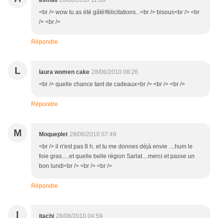
asmali
28/06/2010 11:08
<br /> wow tu as été gâté!félicitations...<br /> bisous<br /> <br
/> <br />
Répondre
L
laura women cake
28/06/2010 08:26
<br /> quelle chance tant de cadeaux<br /> <br /> <br />
Répondre
M
Moqueplet
28/06/2010 07:49
<br /> il n'est pas 8 h. et tu me donnes déjà envie ....hum le
foie gras.....et quelle belle région Sarlat....merci et passe un
bon lundi<br /> <br /> <br />
Répondre
I
itachi
28/06/2010 04:59