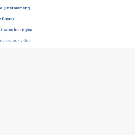
e (littéralement)
im Rayan
 toutes les règles
s les jeux vidéo
us choquant de Rockstar ? - Le scandale BULLY
e plus moche de Steam
du RÊVE tourne au CAUCHEMAR
pendant 8 heures
it… à tort
umiliés par un jeu vidéo
ire - Final Fantasy 8
ti un empire - Age of Empires