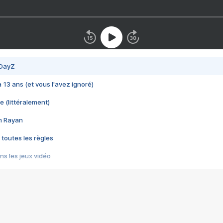
 DayZ
 a 13 ans (et vous l'avez ignoré)
e (littéralement)
im Rayan
 toutes les règles
s les jeux vidéo
us choquant de Rockstar ? - Le scandale BULLY
e plus moche de Steam
du RÊVE tourne au CAUCHEMAR