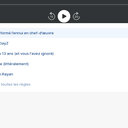
nsformé l’ennui en chef-d’œuvre
 DayZ
 a 13 ans (et vous l'avez ignoré)
e (littéralement)
im Rayan
 toutes les règles
s les jeux vidéo
us choquant de Rockstar ? - Le scandale BULLY
e plus moche de Steam
du RÊVE tourne au CAUCHEMAR