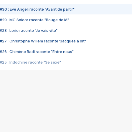
#30 : Eve Angeli raconte "Avant de partir"
#29 : MC Solaar raconte "Bouge de là"
28 : Lorie raconte "Je vais vite"
#27 : Christophe Willem raconte "Jacques a dit"
#26 : Chimène Badi raconte "Entre nous"
#25 : Indochine raconte "3e sexe"
#24 : Zaho raconte "C'est chelou"
#23 : Patrick Bruel raconte "Au café des délices"
#22 : Kyo raconte "Le chemin"
#21 : Nolwenn Leroy raconte "Cassé"
#20 : Patrick Hernandez raconte "Born to be alive"
#19 : Lorie raconte "Près de moi"