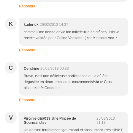
Répondre
K
kaderick
26/02/2013 14:37
comme il me donne envie ton millefeuille de crêpes !!!<br />
recette validée pour Culino Versions :-)<br /> bisous Ana :*
Répondre
C
Cendrine
26/02/2013 00:33
Bravo, c'est une délicieuse participation qui a dû être
dégustée en deux temps trois mouvements!<br /> Gros
bisous<br /> Cendrine
Répondre
V
Virginie d&#039;Une Pincée de
25/02/2013
Gourmandise
21:18
Un dessert terriblement gourmand et absolument irrésistible !