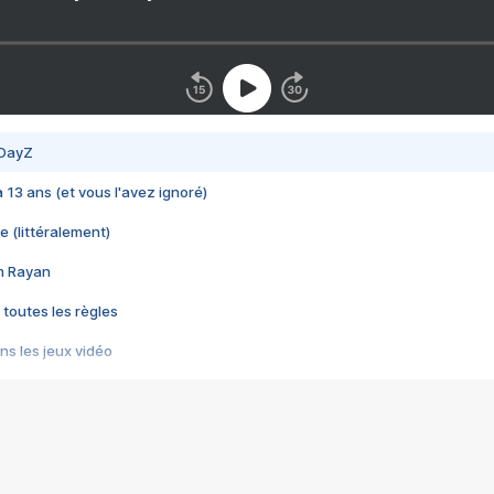
 DayZ
 a 13 ans (et vous l'avez ignoré)
e (littéralement)
im Rayan
 toutes les règles
s les jeux vidéo
us choquant de Rockstar ? - Le scandale BULLY
e plus moche de Steam
du RÊVE tourne au CAUCHEMAR