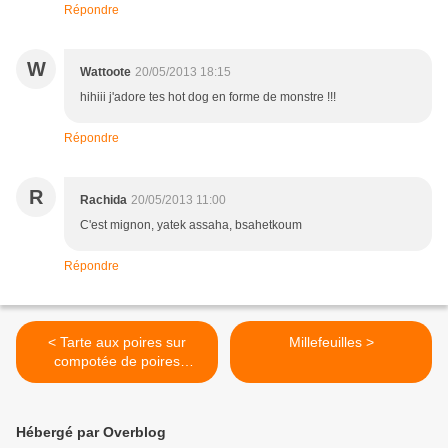
Répondre
W
Wattoote
20/05/2013 18:15
hihiii j'adore tes hot dog en forme de monstre !!!
Répondre
R
Rachida
20/05/2013 11:00
C'est mignon, yatek assaha, bsahetkoum
Répondre
< Tarte aux poires sur
Millefeuilles >
compotée de poires
caramélisées
Hébergé par Overblog