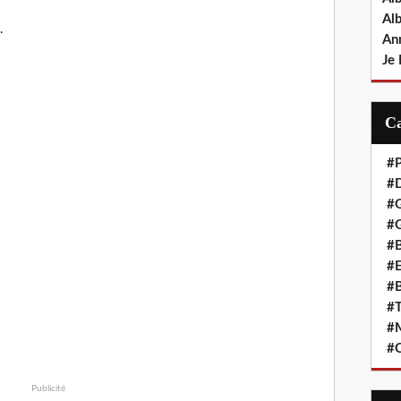
Al
.
An
Je 
#P
#D
#
#G
#B
#E
#B
#T
#
#C
Publicité