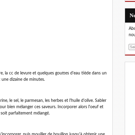
Abo
nou
E
m
a
i
l
re, la cc de levure et quelques gouttes d'eau tiède dans un
t une dizaine de minutes.
ne, le sel, le parmesan, les herbes et l'huile d'olive. Sabler
r bien mélanger ces saveurs. Incorporer alors l'oeuf et
il soit parfaitement mélangé.
r s'incorporer, puis mouiller de bouillon jusqu'à obtenir une