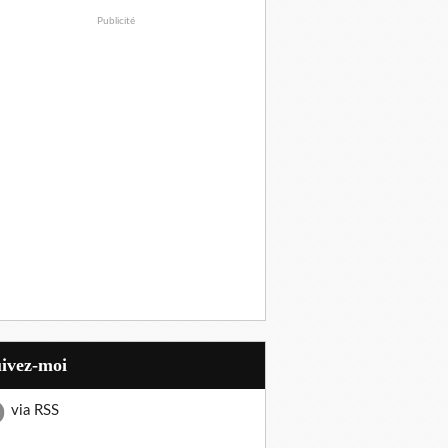
Publicité
uivez-moi
via RSS