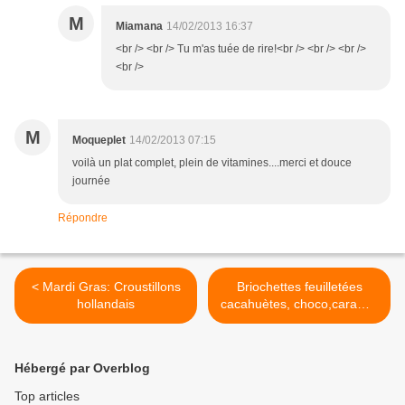
M
Miamana
14/02/2013 16:37
<br /> <br /> Tu m'as tuée de rire!<br /> <br /> <br />
<br />
M
Moqueplet
14/02/2013 07:15
voilà un plat complet, plein de vitamines....merci et douce
journée
Répondre
< Mardi Gras: Croustillons
Briochettes feuilletées
hollandais
cacahuètes, choco,caramel
>
Hébergé par Overblog
Top articles