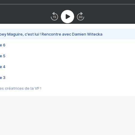
bey Maguire, c'est lui ! Rencontre avec Damien Witecka
e 6
e 5
e 4
e 3
s créatrices de la VF !
e 2
e 1
e Mektoub My Love arrive enfin ! Rencontre avec Shaïn Boumedine et Sal
i : après Toni en famille