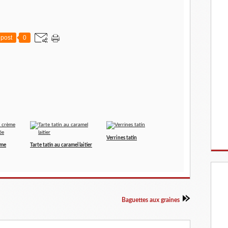
post
0
Verrines tatin
ème
Tarte tatin au caramel laitier
Baguettes aux graines