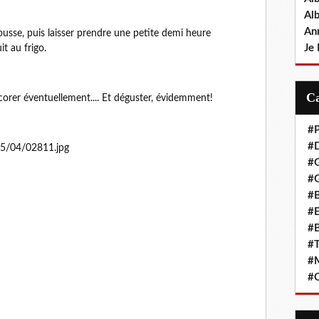
Al
An
usse, puis laisser prendre une petite demi heure
Je 
t au frigo.
orer éventuellement.... Et déguster, évidemment!
#P
#D
#
#G
#B
#E
#B
#T
#
#C