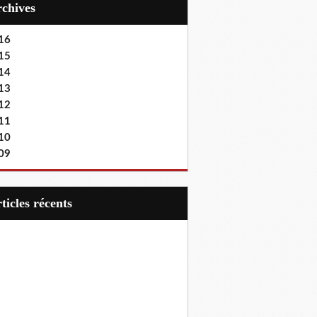
Archives
16
15
14
13
12
11
10
09
articles récents