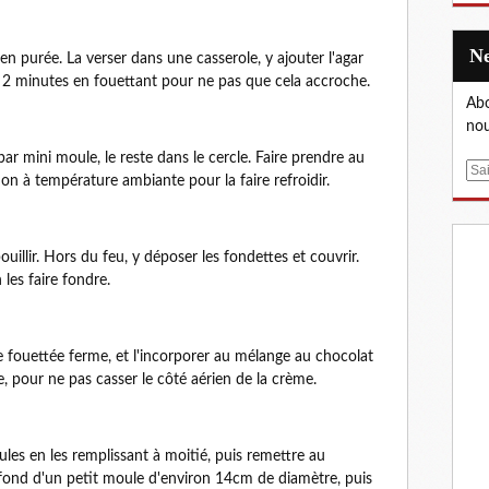
 en purée. La verser dans une casserole, y ajouter l'agar
llir 2 minutes en fouettant pour ne pas que cela accroche.
Abo
nou
par mini moule, le reste dans le cercle. Faire prendre au
E
ion à température ambiante pour la faire refroidir.
m
a
i
ouillir. Hors du feu, y déposer les fondettes et couvrir.
l
les faire fondre.
 fouettée ferme, et l'incorporer au mélange au chocolat
, pour ne pas casser le côté aérien de la crème.
les en les remplissant à moitié, puis remettre au
u fond d'un petit moule d'environ 14cm de diamètre, puis