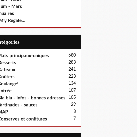
bum - Mars
nuaires
M'y Régale...
Catégories
680
lats principaux-uniques
283
esserts
241
Gateaux
223
oûters
134
oulange!
107
ntrée
105
la bla - infos - bonnes adresses
29
artinades - sauces
8
MAP
7
onserves et confitures