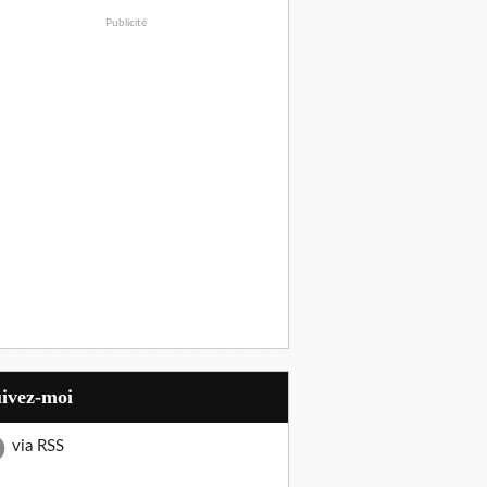
Publicité
uivez-moi
via RSS