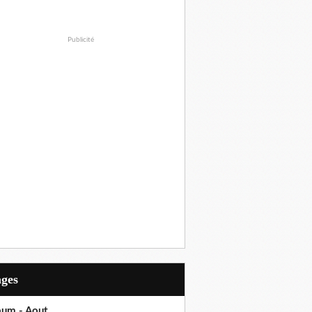
Publicité
ages
bum - Aout