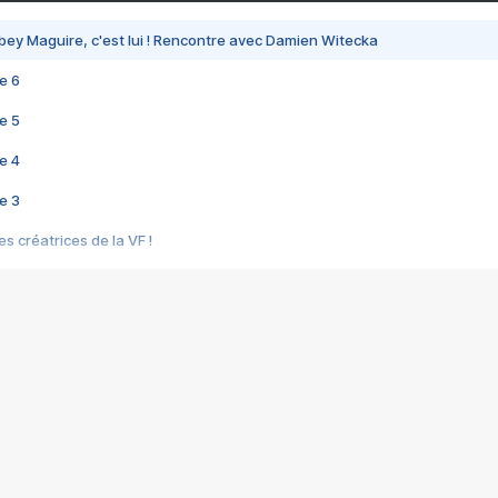
bey Maguire, c'est lui ! Rencontre avec Damien Witecka
e 6
e 5
e 4
e 3
s créatrices de la VF !
e 2
e 1
e Mektoub My Love arrive enfin ! Rencontre avec Shaïn Boumedine et Sal
i : après Toni en famille
elle réalise le bouleversant Dites lui que je l'aime
ais ! Rencontre autour de Vie privée de Rebecca Zlotowski