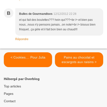
B
Bulles de Gourmandises
12/12/2012 22:28
et qui fait des boulettes??? hein qui???<br /> et bien pas
nous...nous n'y pensons jamais...on note!<br /> bisous bien
frisquet...ça gèle et il fait bon bien au chaud!!!
Répondre
< Cookies.... Pour Julia
Pains au chocolat et
escargots aux raisins >
Hébergé par Overblog
Top articles
Pages
Contact