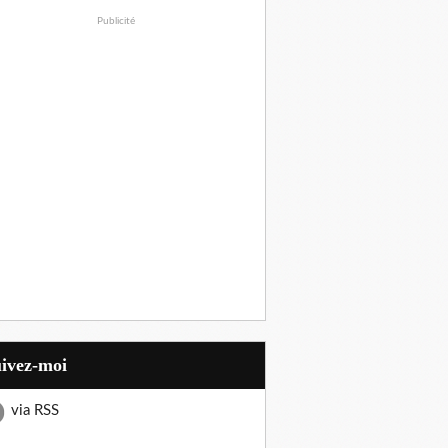
Publicité
uivez-moi
via RSS