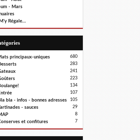
bum - Mars
nuaires
M'y Régale...
Catégories
680
lats principaux-uniques
283
esserts
241
Gateaux
223
oûters
134
oulange!
107
ntrée
105
la bla - infos - bonnes adresses
29
artinades - sauces
8
MAP
7
onserves et confitures