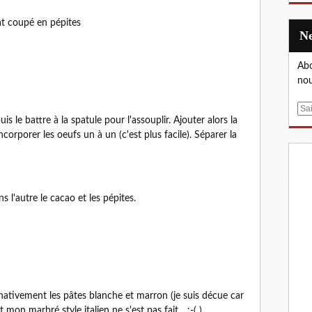
t coupé en pépites
Abo
nou
E
is le battre à la spatule pour l'assouplir. Ajouter alors la
m
ncorporer les oeufs un à un (c'est plus facile). Séparer la
a
i
l
s l'autre le cacao et les pépites.
rnativement les pâtes blanche et marron (je suis décue car
on marbré style italien ne s'est pas fait... :-( )