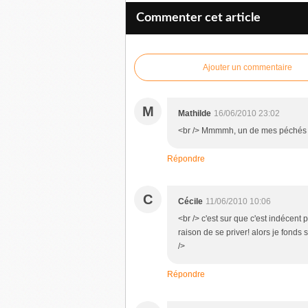
Commenter cet article
Ajouter un commentaire
M
Mathilde
16/06/2010 23:02
<br /> Mmmmh, un de mes péchés mi
Répondre
C
Cécile
11/06/2010 10:06
<br /> c'est sur que c'est indécent 
raison de se priver! alors je fonds 
/>
Répondre