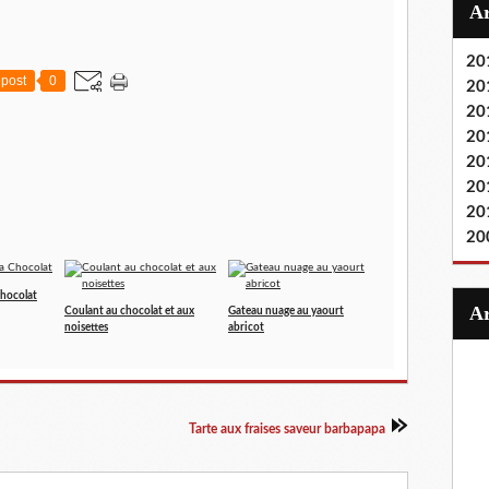
20
post
0
20
20
20
20
20
20
20
hocolat
Coulant au chocolat et aux
Gateau nuage au yaourt
noisettes
abricot
Tarte aux fraises saveur barbapapa