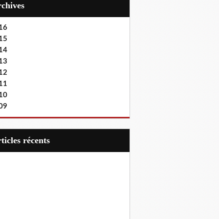
Archives
16
15
14
13
12
11
10
09
articles récents