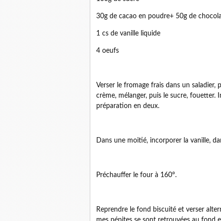
30g de cacao en poudre+ 50g de chocola
1 cs de vanille liquide
4 oeufs
Verser le fromage frais dans un saladier, pu
crème, mélanger, puis le sucre, fouetter. I
préparation en deux.
Dans une moitié, incorporer la vanille, dan
Préchauffer le four à 160°.
Reprendre le fond biscuité et verser alte
mes pépites se sont retrouvées au fond et m