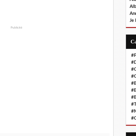
Al
An
Je 
Publicité
#P
#D
#
#G
#B
#E
#B
#T
#
#C