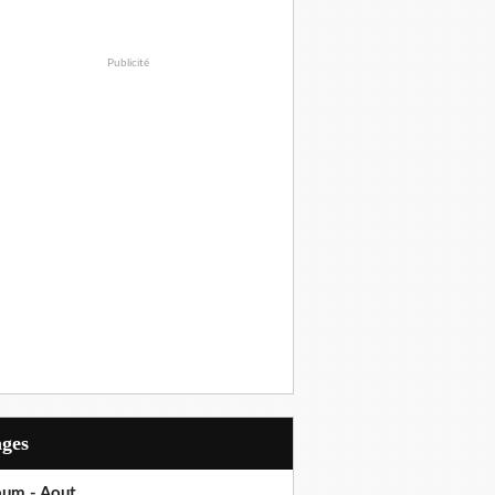
Publicité
ages
bum - Aout