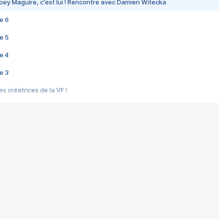
bey Maguire, c'est lui ! Rencontre avec Damien Witecka
e 6
e 5
e 4
e 3
s créatrices de la VF !
e 2
e 1
e Mektoub My Love arrive enfin ! Rencontre avec Shaïn Boumedine et Sal
i : après Toni en famille
elle réalise le bouleversant Dites lui que je l'aime
ais ! Rencontre autour de Vie privée de Rebecca Zlotowski
 de Marguerite, Grave... Rencontre avec Ella Rumpf