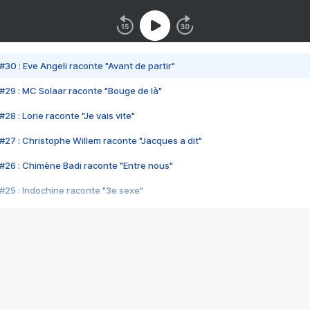
#30 : Eve Angeli raconte "Avant de partir"
#29 : MC Solaar raconte "Bouge de là"
28 : Lorie raconte "Je vais vite"
#27 : Christophe Willem raconte "Jacques a dit"
#26 : Chimène Badi raconte "Entre nous"
#25 : Indochine raconte "3e sexe"
#24 : Zaho raconte "C'est chelou"
#23 : Patrick Bruel raconte "Au café des délices"
#22 : Kyo raconte "Le chemin"
#21 : Nolwenn Leroy raconte "Cassé"