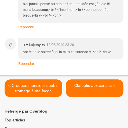
n'ai jamais pensé au papier-film... ton idée est géniale !!!
merci beaucoup,<br /> j'imprime....<br /> bonne journée,
bisous<br /> <br /> <br />
Répondre
☼
☼♥ Lajemy ♥♪
18/06/2010 23:26
<br /> belle soirée à toi la miss ! bisous<br /> <br /> <br />
Répondre
< Croques monsieur double
Clafoutis aux cerises >
fromage à ma façon
Hébergé par Overblog
Top articles