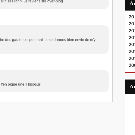
!! bises<br /> Je reviens sur over-blog
20
20
20
20
ire des gaufres et pourtant tu me donnes bien envie de m'y
20
20
20
20
 t'en pique une!!! bisosus