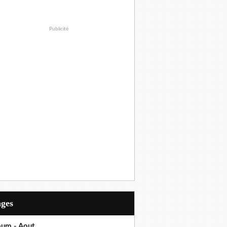
Publicité
ages
bum - Aout