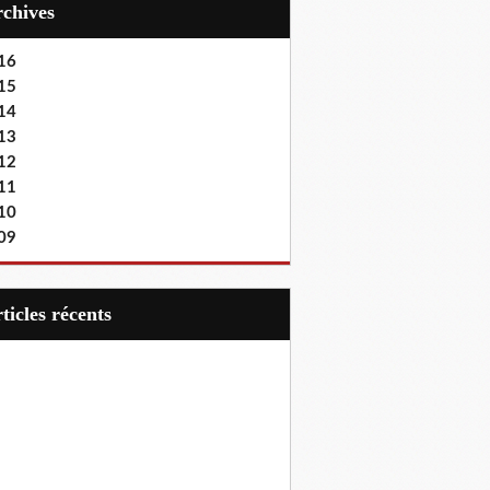
Archives
16
15
14
13
12
11
10
09
articles récents