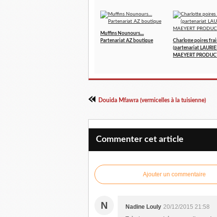
Muffins Nounours....
Partenariat AZ boutique
Charlotte poires frai
(partenariat LAURI
MAEYERT PRODUC
Douida Mfawra (vermicelles à la tuisienne)
Commenter cet article
Ajouter un commentaire
N
Nadine Louly
20/12/2015 21:58