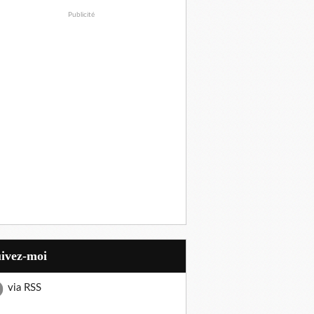
Publicité
uivez-moi
via RSS