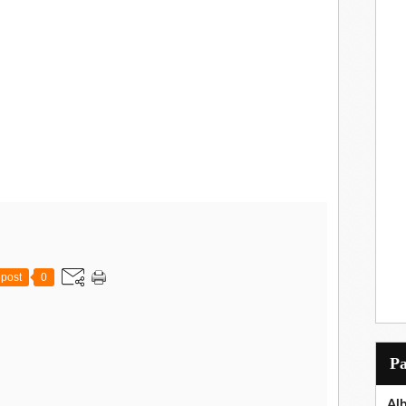
post
0
P
Al