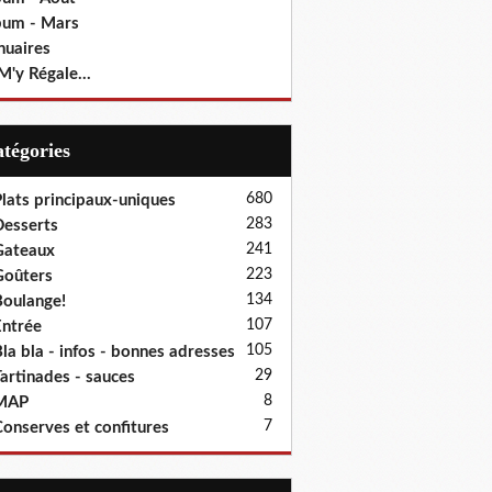
bum - Mars
nuaires
M'y Régale...
Catégories
680
lats principaux-uniques
283
esserts
241
Gateaux
223
oûters
134
oulange!
107
ntrée
105
la bla - infos - bonnes adresses
29
artinades - sauces
8
MAP
7
onserves et confitures