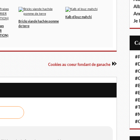
Al
An
Kalb el louz mahchi
Je 
Bricks viande hachée pomme
ses
de terre
ER
TION)
#P
#D
Cookies au coeur fondant de ganache
#
#G
#B
#E
#B
#T
#
#C