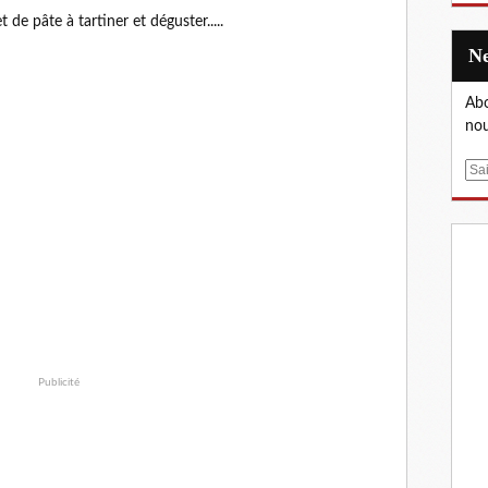
de pâte à tartiner et déguster.....
Abo
nou
E
m
a
i
l
Publicité