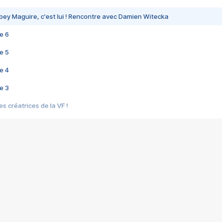
bey Maguire, c'est lui ! Rencontre avec Damien Witecka
e 6
e 5
e 4
e 3
s créatrices de la VF !
e 2
e 1
e Mektoub My Love arrive enfin ! Rencontre avec Shaïn Boumedine et Sal
i : après Toni en famille
elle réalise le bouleversant Dites lui que je l'aime
ais ! Rencontre autour de Vie privée de Rebecca Zlotowski