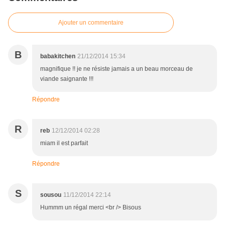
Ajouter un commentaire
B
babakitchen
21/12/2014 15:34
magnifique !! je ne résiste jamais a un beau morceau de
viande saignante !!!
Répondre
R
reb
12/12/2014 02:28
miam il est parfait
Répondre
S
sousou
11/12/2014 22:14
Hummm un régal merci <br /> Bisous