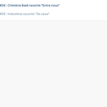
#26 : Chimène Badi raconte "Entre nous"
#25 : Indochine raconte "3e sexe"
#24 : Zaho raconte "C'est chelou"
#23 : Patrick Bruel raconte "Au café des délices"
#22 : Kyo raconte "Le chemin"
#21 : Nolwenn Leroy raconte "Cassé"
#20 : Patrick Hernandez raconte "Born to be alive"
#19 : Lorie raconte "Près de moi"
#18 : Michael Jones raconte "A nos actes manqués" (avec Jean-Jacque
#17 : Khaled raconte "Aïcha"
#16 : Corneille raconte "Parce qu'on vient de loin"
#15 : Indochine raconte "L'aventurier"