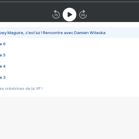
bey Maguire, c'est lui ! Rencontre avec Damien Witecka
e 6
e 5
e 4
e 3
s créatrices de la VF !
e 2
e 1
e Mektoub My Love arrive enfin ! Rencontre avec Shaïn Boumedine et Sal
i : après Toni en famille