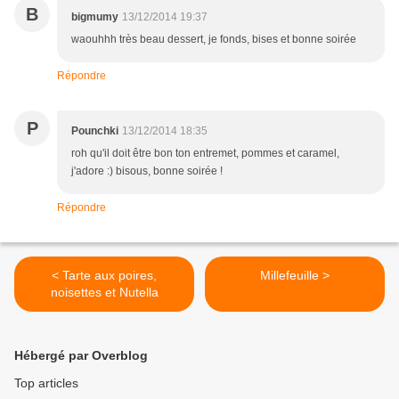
B
bigmumy
13/12/2014 19:37
waouhhh très beau dessert, je fonds, bises et bonne soirée
Répondre
P
Pounchki
13/12/2014 18:35
roh qu'il doit être bon ton entremet, pommes et caramel,
j'adore :) bisous, bonne soirée !
Répondre
< Tarte aux poires,
Millefeuille >
noisettes et Nutella
Hébergé par Overblog
Top articles