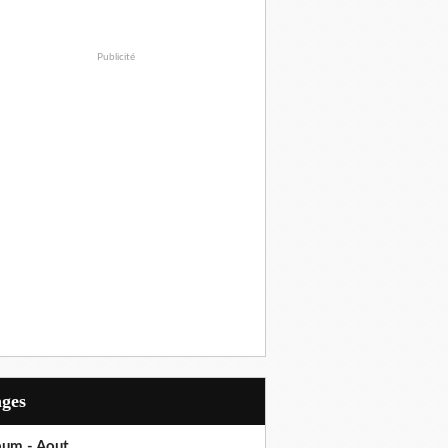
Publicité
ages
bum - Aout