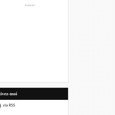
Publicité
uivez-moi
via RSS