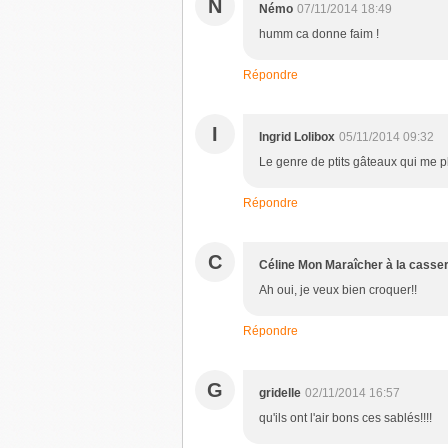
N
Némo
07/11/2014 18:49
humm ca donne faim !
Répondre
I
Ingrid Lolibox
05/11/2014 09:32
Le genre de ptits gâteaux qui me pl
Répondre
C
Céline Mon Maraîcher à la casse
Ah oui, je veux bien croquer!!
Répondre
G
gridelle
02/11/2014 16:57
qu'ils ont l'air bons ces sablés!!!!