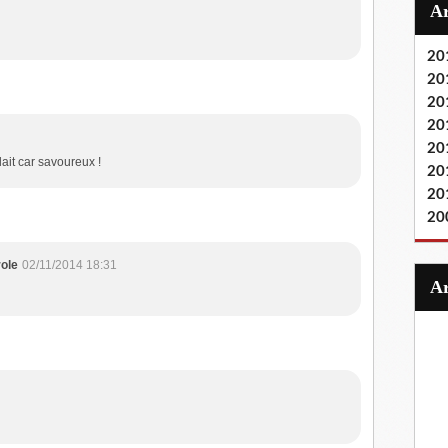
20
20
20
20
20
ait car savoureux !
20
20
20
role
02/11/2014 18:31