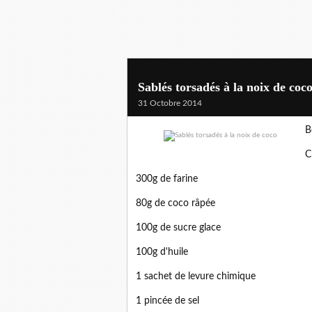
Sablés torsadés à la noix de coc
31 Octobre 2014
B
C
300g de farine
80g de coco râpée
100g de sucre glace
100g d'huile
1 sachet de levure chimique
1 pincée de sel