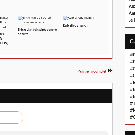
Al
An
Je 
Kalb el louz mahchi
Bricks viande hachée pomme
ses
de terre
ER
TION)
#P
#D
#
Pain semi complet
#G
#B
#E
#B
#T
#
#C