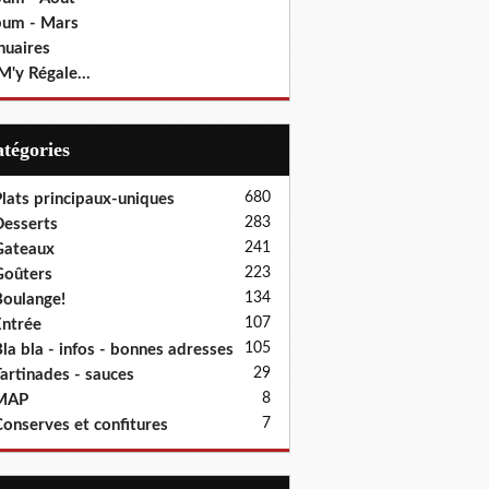
bum - Mars
nuaires
M'y Régale...
Catégories
680
lats principaux-uniques
283
esserts
241
Gateaux
223
oûters
134
oulange!
107
ntrée
105
la bla - infos - bonnes adresses
29
artinades - sauces
8
MAP
7
onserves et confitures