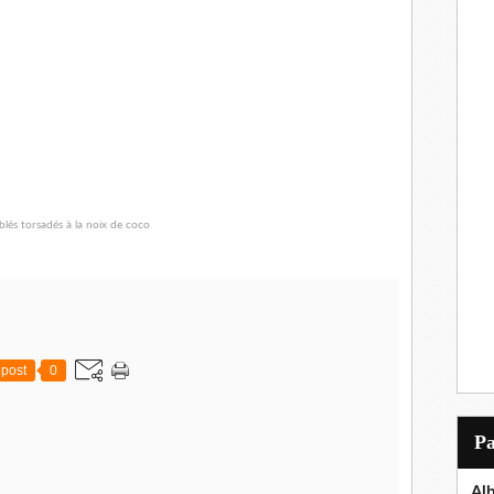
post
0
P
Al