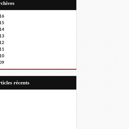
Archives
16
15
14
13
12
11
10
09
articles récents