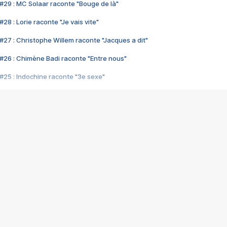
#29 : MC Solaar raconte "Bouge de là"
28 : Lorie raconte "Je vais vite"
#27 : Christophe Willem raconte "Jacques a dit"
#26 : Chimène Badi raconte "Entre nous"
#25 : Indochine raconte "3e sexe"
#24 : Zaho raconte "C'est chelou"
#23 : Patrick Bruel raconte "Au café des délices"
#22 : Kyo raconte "Le chemin"
#21 : Nolwenn Leroy raconte "Cassé"
#20 : Patrick Hernandez raconte "Born to be alive"
#19 : Lorie raconte "Près de moi"
#18 : Michael Jones raconte "A nos actes manqués" (avec Jean-Jacque
#17 : Khaled raconte "Aïcha"