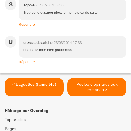
S
sophie
23/03/2014 18:05
Trop belle et super idee, je me note ca de suite
Répondre
U
unzestedecuisine
23/03/2014 17:33
une belle tarte bien gourmande
Répondre
< Baguettes (farine t45)
Poêlée d'épinards aux
fromages >
Hébergé par Overblog
Top articles
Pages