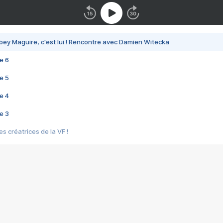
bey Maguire, c'est lui ! Rencontre avec Damien Witecka
e 6
e 5
e 4
e 3
s créatrices de la VF !
e 2
e 1
e Mektoub My Love arrive enfin ! Rencontre avec Shaïn Boumedine et Sal
i : après Toni en famille
elle réalise le bouleversant Dites lui que je l'aime