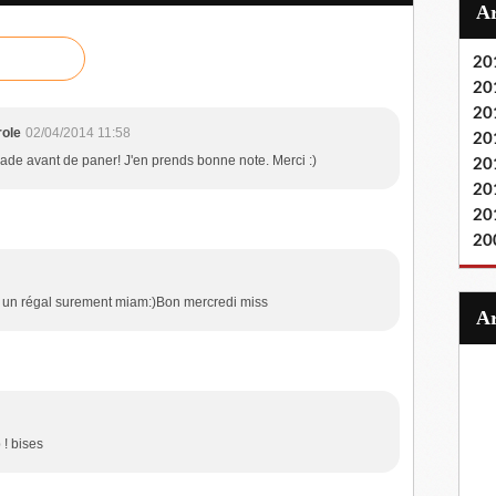
20
20
20
role
02/04/2014 11:58
20
ade avant de paner! J'en prends bonne note. Merci :)
20
20
20
20
st un régal surement miam:)Bon mercredi miss
 ! bises