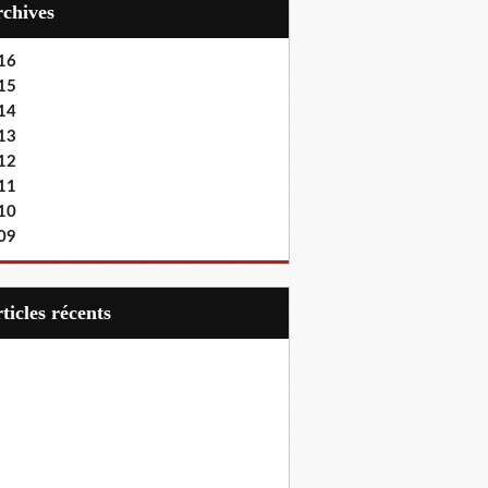
Archives
16
15
14
13
12
11
10
09
articles récents