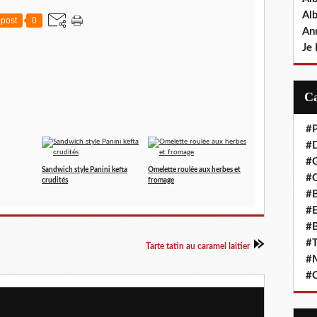
Al
post
0
An
Je 
#P
#D
#
Sandwich style Panini kefta
Omelette roulée aux herbes et
#G
crudités
fromage
#B
#E
#B
#T
Tarte tatin au caramel laitier
#
#C