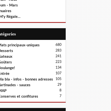
bum - Mars
nuaires
M'y Régale...
Catégories
680
lats principaux-uniques
283
esserts
241
Gateaux
223
oûters
134
oulange!
107
ntrée
105
la bla - infos - bonnes adresses
29
artinades - sauces
8
MAP
7
onserves et confitures