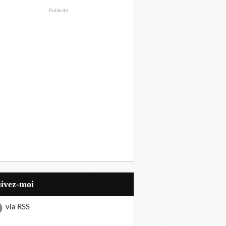
Publicité
uivez-moi
via RSS