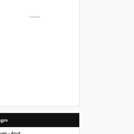
Publicité
ages
bum - Aout