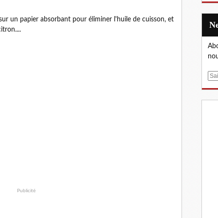
sur un papier absorbant pour éliminer l'huile de cuisson, et
tron....
Abo
nou
E
m
a
i
l
Publicité